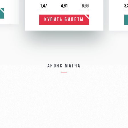
1,47
4,91
6,66
3,
КУПИТЬ БИЛЕТЫ
Анонс матча