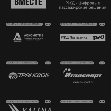
РЕКЛАМА • RFSOLOKOMOTIV.RU
РЕКЛАМА • HTTPS://RZDLOG.RU/
РЕКЛАМА • TRANSVOC.RU
РЕКЛАМА • ITALSPORT.RU/
РЕКЛАМА • KALINA-SM.RU
РЕКЛАМА • SWM-AUTO.RU