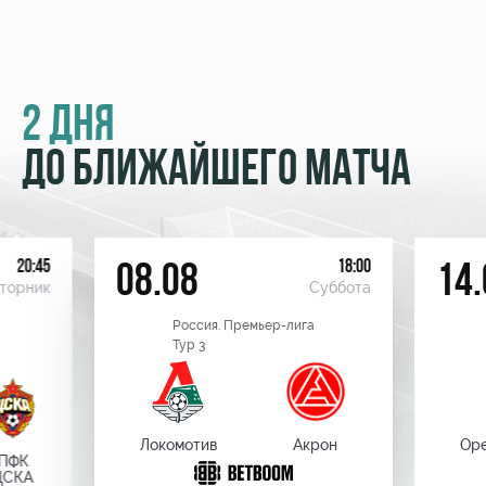
2 ДНЯ
ДО БЛИЖАЙШЕГО МАТЧА
20:45
18:00
08.08
14.
торник
Суббота
Россия. Премьер-лига
Тур 3
Локомотив
Акрон
Оре
ПФК
ЦСКА