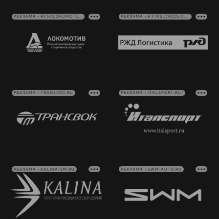
РЕКЛАМА • RFSOLOKOMOTIV.RU
РЕКЛАМА • HTTPS://RZDLOG.RU/
РЕКЛАМА • TRANSVOC.RU
РЕКЛАМА • ITALSPORT.RU/
РЕКЛАМА • KALINA-SM.RU
РЕКЛАМА • SWM-AUTO.RU