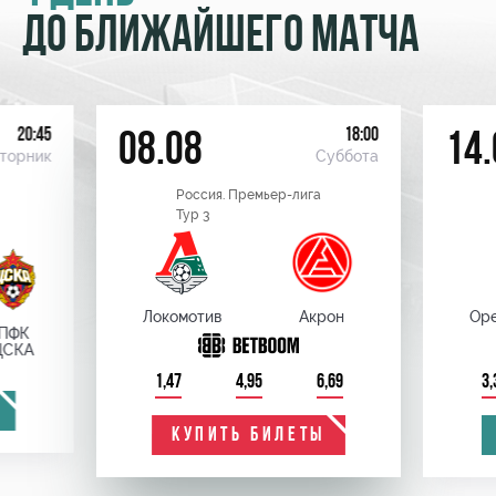
ДО БЛИЖАЙШЕГО МАТЧА
20:45
18:00
08.08
14.
торник
Суббота
Россия. Премьер-лига
Тур 3
Локомотив
Акрон
Оре
ПФК
ЦСКА
1,47
4,95
6,69
3,
КУПИТЬ БИЛЕТЫ