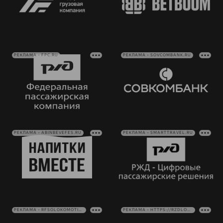
РЕКЛАМА • FPC.RU
РЕКЛАМА • SOVCOMBANK.RU
РЕКЛАМА • ABINBEVEFES.RU
РЕКЛАМА • SMARTTRAVEL.RU
РЕКЛАМА • RFSOLOKOMOTIV.RU
РЕКЛАМА • HTTPS://RZDLOG.RU/