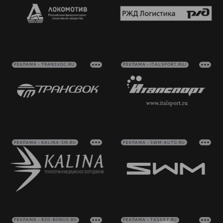
РЕКЛАМА • TRANSVOC.RU
РЕКЛАМА • ITALSPORT.RU/
РЕКЛАМА • KALINA-SM.RU
РЕКЛАМА • SWM-AUTO.RU
РЕКЛАМА • RZD-BONUS.RU
РЕКЛАМА • TASSAY.RU