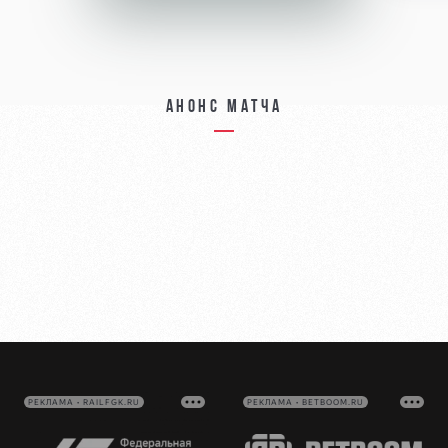
Анонс матча
РЕКЛАМА • RAILFGK.RU
РЕКЛАМА • BETBOOM.RU