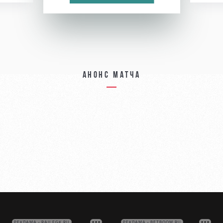
Анонс матча
РЕКЛАМА • RAILFGK.RU
РЕКЛАМА • BETBOOM.RU