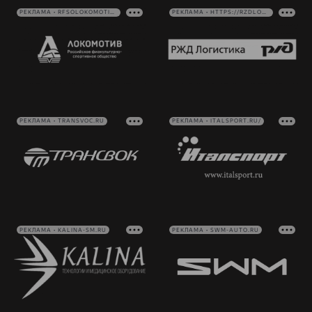
РЕКЛАМА • RFSOLOKOMOTIV.RU
РЕКЛАМА • HTTPS://RZDLOG.RU/
РЕКЛАМА • TRANSVOC.RU
РЕКЛАМА • ITALSPORT.RU/
РЕКЛАМА • KALINA-SM.RU
РЕКЛАМА • SWM-AUTO.RU