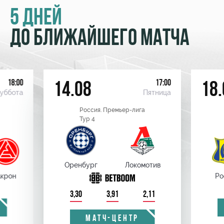
5 ДНЕЙ
ДО БЛИЖАЙШЕГО МАТЧА
18:00
17:00
14.08
18.
уббота
Пятница
Россия. Премьер-лига
Тур 4
Оренбург
Локомотив
крон
Ро
3,30
3,91
2,11
МАТЧ-ЦЕНТР