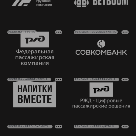
РЕКЛАМА • FPC.RU
РЕКЛАМА • SOVCOMBANK.RU
РЕКЛАМА • ABINBEVEFES.RU
РЕКЛАМА • SMARTTRAVEL.RU
РЕКЛАМА • RFSOLOKOMOTIV.RU
РЕКЛАМА • HTTPS://RZDLOG.RU/