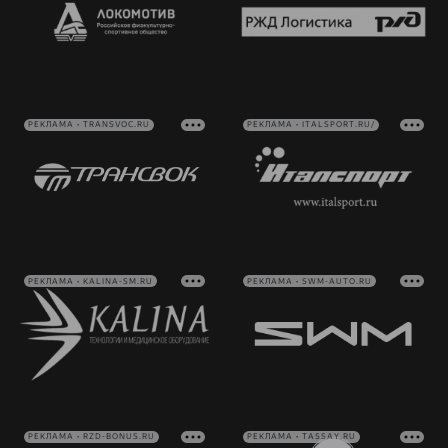
РЕКЛАМА • TRANSVOC.RU
РЕКЛАМА • ITALSPORT.RU/
РЕКЛАМА • KALINA-SM.RU
РЕКЛАМА • SWM-AUTO.RU
РЕКЛАМА • RZD-BONUS.RU
РЕКЛАМА • TASSAY.RU