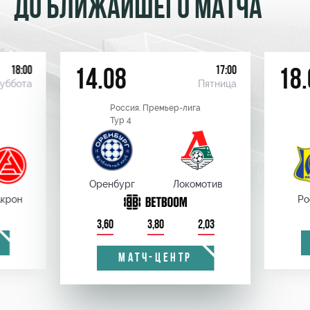
ДО БЛИЖАЙШЕГО МАТЧА
18:00
17:00
14.08
18.
уббота
Пятница
Россия. Премьер-лига
Тур 4
Оренбург
Локомотив
крон
Ро
3,60
3,80
2,03
МАТЧ-ЦЕНТР