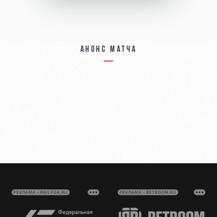
Анонс матча
РЕКЛАМА • RAILFGK.RU
РЕКЛАМА • BETBOOM.RU