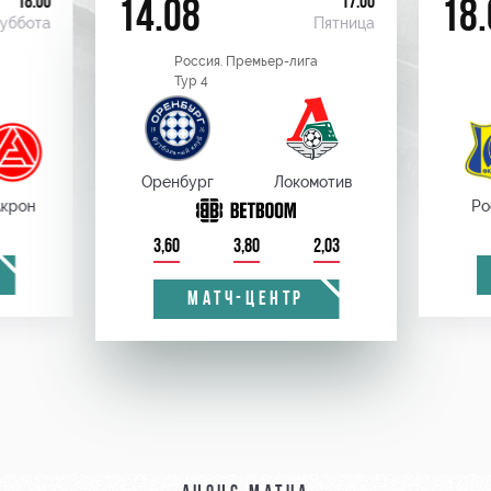
18:00
17:00
14.08
18.
уббота
Пятница
Россия. Премьер-лига
Тур 4
Оренбург
Локомотив
крон
Ро
3,60
3,80
2,03
МАТЧ-ЦЕНТР