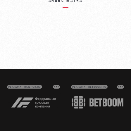
Анонс матча
РЕКЛАМА • RAILFGK.RU
РЕКЛАМА • BETBOOM.RU