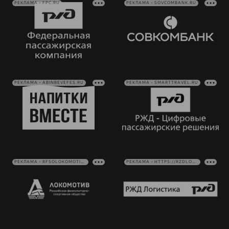
РЕКЛАМА • FPC.RU
РЕКЛАМА • SOVCOMBANK.RU
РЕКЛАМА • ABINBEVEFES.RU
РЕКЛАМА • SMARTTRAVEL.RU
РЕКЛАМА • RFSOLOKOMOTIV.RU
РЕКЛАМА • HTTPS://RZDLOG.RU/