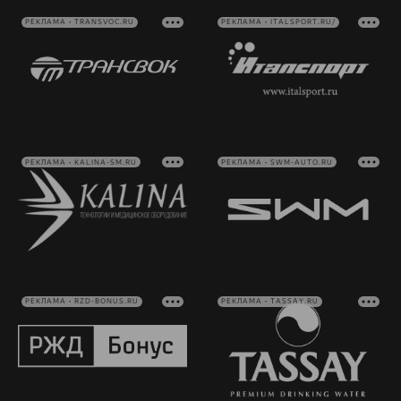
РЕКЛАМА • TRANSVOC.RU
РЕКЛАМА • ITALSPORT.RU/
РЕКЛАМА • KALINA-SM.RU
РЕКЛАМА • SWM-AUTO.RU
РЕКЛАМА • RZD-BONUS.RU
РЕКЛАМА • TASSAY.RU