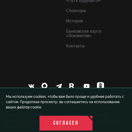
«Путь Будущего»
Спонсоры
История
Банковская карта
«Локомотив»
Контакты
Мы используем cookies, чтобы вам было проще и удобнее работать с
сайтом. Продолжая просмотр, вы соглашаетесь на использование
ваших файлов cookie.
© 1999-2026 FCLM.RU Футбольный клуб «Локомотив»
Москва. При полном или частичном использовании
материалов ссылка на официальный сайт ФК «Локомотив»
СОГЛАСЕН
обязательна.