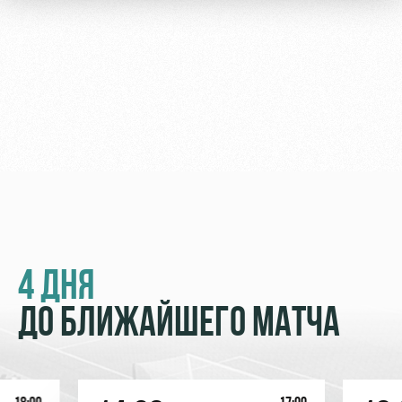
Академии
дворец
Карта
болельщика
Занятия
спортом
Парковка
Информация
для
болельщиков
МГН
4 ДНЯ
ДО БЛИЖАЙШЕГО МАТЧА