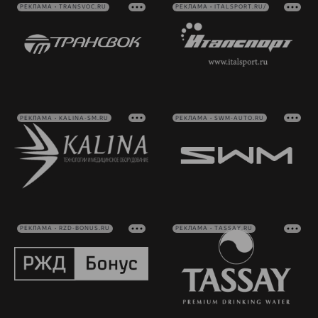
РЕКЛАМА • TRANSVOC.RU
РЕКЛАМА • ITALSPORT.RU/
РЕКЛАМА • KALINA-SM.RU
РЕКЛАМА • SWM-AUTO.RU
РЕКЛАМА • RZD-BONUS.RU
РЕКЛАМА • TASSAY.RU