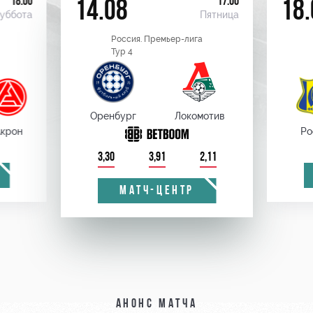
18:00
17:00
14.08
18.
уббота
Пятница
Россия. Премьер-лига
Тур 4
Оренбург
Локомотив
крон
Ро
3,30
3,91
2,11
МАТЧ-ЦЕНТР
Анонс матча