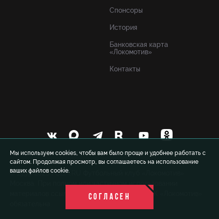
Спонсоры
История
Банковская карта
«Локомотив»
Контакты
Мы используем cookies, чтобы вам было проще и удобнее работать с
сайтом. Продолжая просмотр, вы соглашаетесь на использование
ваших файлов cookie.
© 1999-2026 FCLM.RU Футбольный клуб «Локомотив»
Москва. При полном или частичном использовании
материалов ссылка на официальный сайт ФК «Локомотив»
СОГЛАСЕН
обязательна.