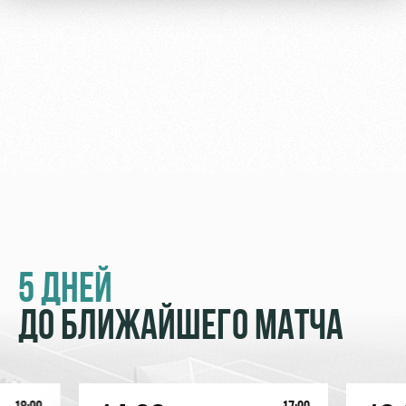
Академии
дворец
Карта
болельщика
Занятия
спортом
Парковка
Информация
для
болельщиков
МГН
5 ДНЕЙ
ДО БЛИЖАЙШЕГО МАТЧА