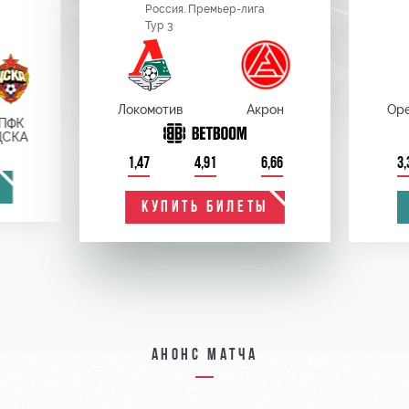
Россия. Премьер-лига
Тур 3
Локомотив
Акрон
Оре
ПФК
ЦСКА
1,47
4,91
6,66
3,
КУПИТЬ БИЛЕТЫ
Анонс матча