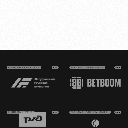
РЕКЛАМА • RAILFGK.RU
РЕКЛАМА • BETBOOM.RU
РЕКЛАМА • FPC.RU
РЕКЛАМА • SOVCOMBANK.RU