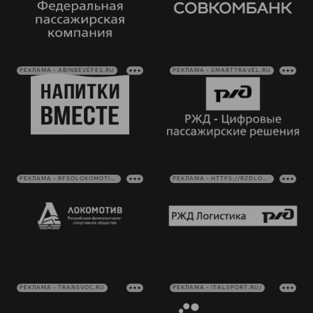
РЕКЛАМА • ABINBEVEFES.RU
РЕКЛАМА • SMARTTRAVEL.RU
РЕКЛАМА • RFSOLOKOMOTIV.RU
РЕКЛАМА • HTTPS://RZDLOG.RU/
РЕКЛАМА • TRANSVOC.RU
РЕКЛАМА • ITALSPORT.RU/