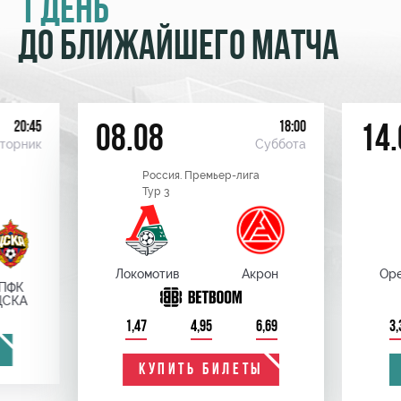
1 ДЕНЬ
ДО БЛИЖАЙШЕГО МАТЧА
20:45
18:00
08.08
14.
торник
Суббота
Россия. Премьер-лига
Тур 3
Локомотив
Акрон
Оре
ПФК
ЦСКА
1,47
4,95
6,69
3,
КУПИТЬ БИЛЕТЫ