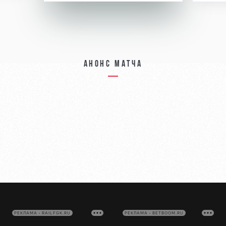
Анонс матча
РЕКЛАМА • RAILFGK.RU
РЕКЛАМА • BETBOOM.RU