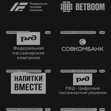
РЕКЛАМА • FPC.RU
РЕКЛАМА • SOVCOMBANK.RU
РЕКЛАМА • ABINBEVEFES.RU
РЕКЛАМА • SMARTTRAVEL.RU
РЕКЛАМА • RFSOLOKOMOTIV.RU
РЕКЛАМА • HTTPS://RZDLOG.RU/