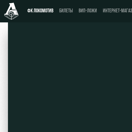
ФК ЛОКОМОТИВ
БИЛЕТЫ
ВИП-ЛОЖИ
ИНТЕРНЕТ-МАГА
Новости
День матча
Календарь
Купить билет
Турнирная таблица
ВИП-ЛОЖИ
Игроки
ВИП-ЗОНЫ
Тренерский штаб
СЕМЕЙНЫЙ СЕКТОР
Видео
Туры по стадиону
Фото
Места для МГН