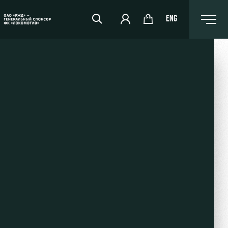
ENG
РЖД Арена
Организация мероприятий
Аренда полей
Аренда площадей
Ледовый дворец
Занятия спортом