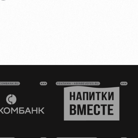
VCOMBANK.RU
РЕКЛАМА • ABINBEVEFES.RU