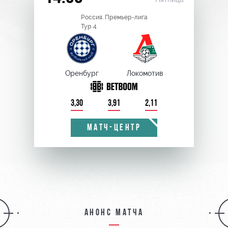
Россия. Премьер-лига
Тур 4
Оренбург
Локомотив
3,30
3,91
2,11
МАТЧ-ЦЕНТР
Анонс матча