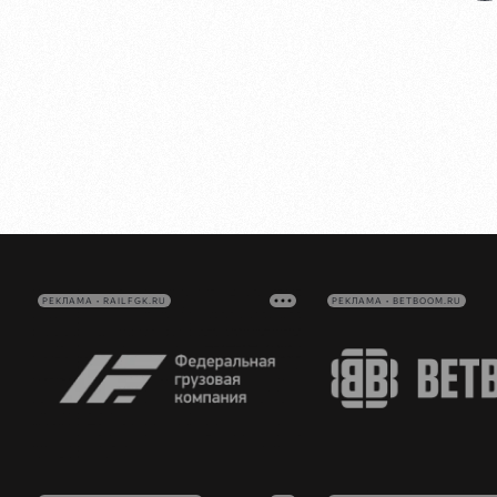
РЕКЛАМА • RAILFGK.RU
РЕКЛАМА • BETBOOM.RU