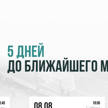
5 ДНЕЙ
ДО БЛИЖАЙШЕГО 
0:45
18:00
08.08
ник
Суббота