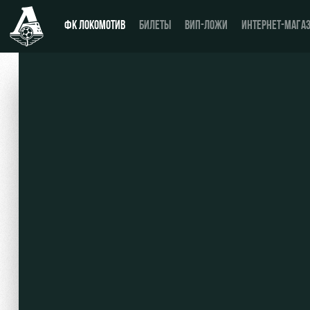
ФК ЛОКОМОТИВ
БИЛЕТЫ
ВИП-ЛОЖИ
ИНТЕРНЕТ-МАГА
Новости
Купить билет
Календарь
ВИП-ЛОЖИ
Турнирная таблица
ВИП-ЗОНЫ
Игроки
СЕМЕЙНЫЙ СЕКТОР
Тренерский штаб
Туры по стадиону
Видео
Места для МГН
Фото