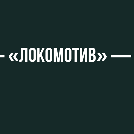
ьщиков
«ЛОКОМОТИВ» — 3:1
омотив»
ьщиков МГН