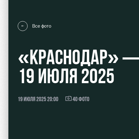
Все фото
Локо Старт
Информация для болел
«КРАСНОДАР» — 
Локо-Лето
Банковская карта «Лок
Академия
Заставки
19 ИЮЛЯ 2025
Как поступить
Программа лояльности
Руководство
Карта болельщика
19 ИЮЛЯ 2025 20:00
40 ФОТО
Контакты Академии
Парковка
Информация для болел