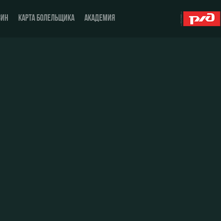
ЗИН
КАРТА БОЛЕЛЬЩИКА
АКАДЕМИЯ
О Клубе
ЖФК «Локомотив»
История
Молодёжка-юноши
Спонсоры
Молодёжка-девушки
Стать партнером
Контакты
Антидопинг