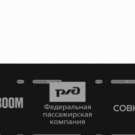
РЕКЛАМА • FPC.RU
РЕКЛАМА • SO