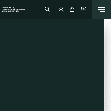
ENG
РЖД Арена
Организация мероприятий
Аренда полей
Аренда площадей
Ледовый дворец
Занятия спортом