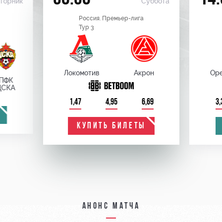
торник
Суббота
Россия. Премьер-лига
Тур 3
Локомотив
Акрон
Оре
ПФК
ЦСКА
1,47
4,95
6,69
3,
КУПИТЬ БИЛЕТЫ
Анонс матча