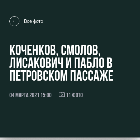
Видео
Туры по
стадиону
Фото
Все фото
Места для
МГН
КОЧЕНКОВ, СМОЛОВ,
ЛИСАКОВИЧ И ПАБЛО В
РЖД
Локо
Информация
ПЕТРОВСКОМ ПАССАЖЕ
Арена
Старт
для
болельщиков
Организация
Локо-Лето
04 МАРТА 2021 15:00
11 ФОТО
мероприятий
Банковская
Академия
карта
Аренда
«Локомотив»
Как
полей
поступить
Заставки
Аренда
Руководство
площадей
Парковка