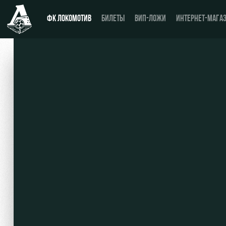
ФК ЛОКОМОТИВ
БИЛЕТЫ
ВИП-ЛОЖИ
ИНТЕРНЕТ-МАГА
Новости
День матча
Календарь
Купить билет
Турнирная таблица
ВИП-ЛОЖИ
Игроки
ВИП-ЗОНЫ
Тренерский штаб
СЕМЕЙНЫЙ СЕКТОР
Видео
Туры по стадиону
Фото
Места для МГН