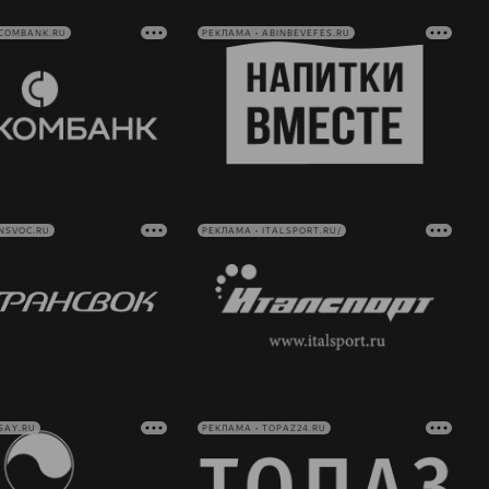
VCOMBANK.RU
РЕКЛАМА • ABINBEVEFES.RU
NSVOC.RU
РЕКЛАМА • ITALSPORT.RU/
SAY.RU
РЕКЛАМА • TOPAZ24.RU