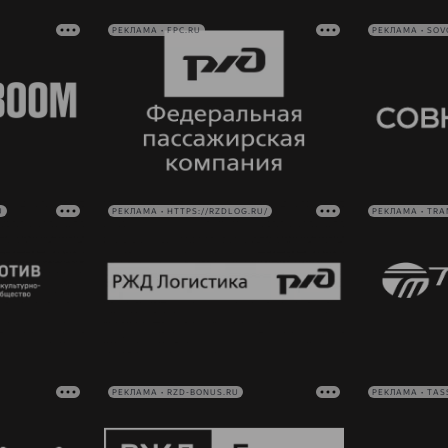
РЕКЛАМА • FPC.RU
РЕКЛАМА • SO
U
РЕКЛАМА • HTTPS://RZDLOG.RU/
РЕКЛАМА • TRA
РЕКЛАМА • RZD-BONUS.RU
РЕКЛАМА • TAS