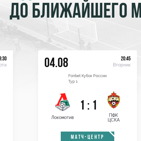
ДО БЛИЖАЙШЕГО 
8:30
20:45
04.08
ота
Вторник
Fonbet Кубок России
Тур 1
1 : 1
ПФК
Локомотив
ЦСКА
МАТЧ-ЦЕНТР