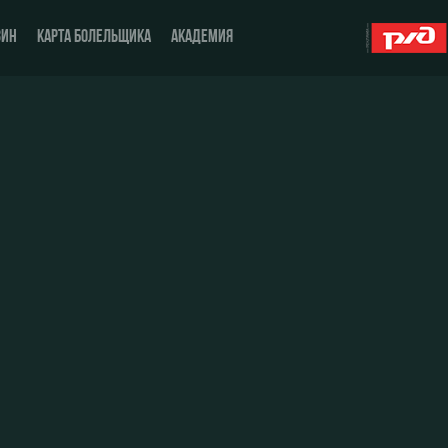
ЗИН
КАРТА БОЛЕЛЬЩИКА
АКАДЕМИЯ
О Клубе
ЖФК «Локомотив»
История
Молодёжка-юноши
Спонсоры
Молодёжка-девушки
Стать партнером
Контакты
Антидопинг