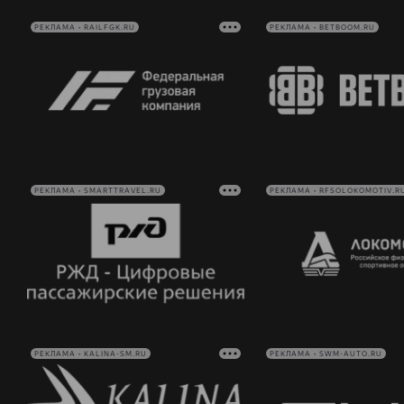
РЕКЛАМА • RAILFGK.RU
РЕКЛАМА • BETBOOM.RU
РЕКЛАМА • SMARTTRAVEL.RU
РЕКЛАМА • RFSOLOKOMOTIV.R
РЕКЛАМА • KALINA-SM.RU
РЕКЛАМА • SWM-AUTO.RU