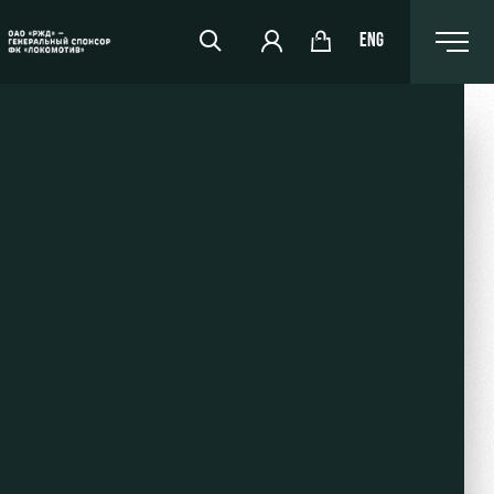
ENG
РЖД Арена
Организация мероприятий
Аренда полей
Аренда площадей
Ледовый дворец
Занятия спортом