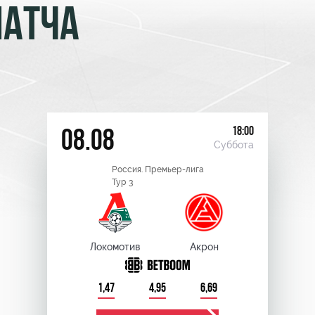
МАТЧА
18:00
08.08
Суббота
Россия. Премьер-лига
Тур 3
Локомотив
Акрон
1,47
4,95
6,69