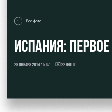
Все фото
Локо Старт
Информация для болел
ИСПАНИЯ: ПЕРВОЕ
Локо-Лето
Банковская карта «Лок
Академия
Заставки
Как поступить
Парковка
28 ЯНВАРЯ 2014 15:47
22 ФОТО
Руководство
Карта болельщика
Контакты Академии
Программа лояльности
Информация для болел