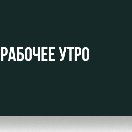
ьщиков
 РАБОЧЕЕ УТРО
омотив»
ьщиков МГН