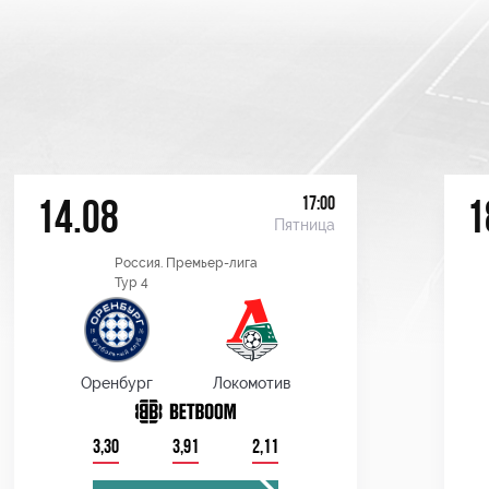
17:00
14.08
1
Пятница
Россия. Премьер-лига
Тур 4
Оренбург
Локомотив
3,30
3,91
2,11