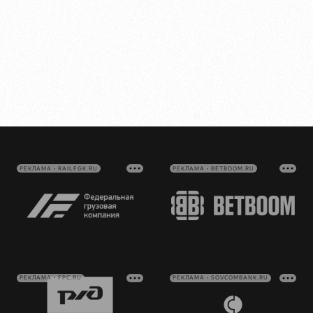
РЕКЛАМА • RAILFGK.RU
РЕКЛАМА • BETBOOM.RU
РЕКЛАМА • FPC.RU
РЕКЛАМА • SOVCOMBANK.RU