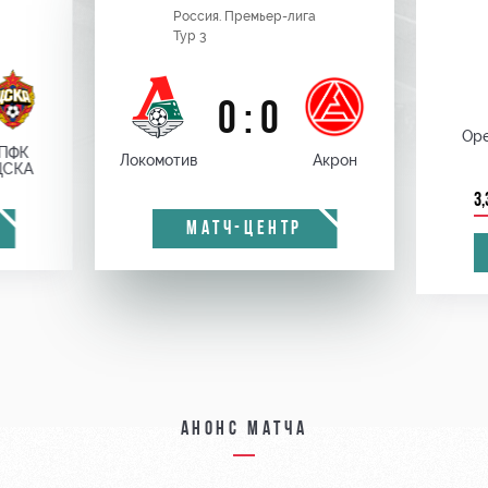
Россия. Премьер-лига
Тур 3
0 : 0
Оре
ПФК
Локомотив
Акрон
ЦСКА
3,
МАТЧ-ЦЕНТР
Анонс матча