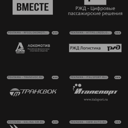
РЕКЛАМА • RFSOLOKOMOTIV.RU
РЕКЛАМА • HTTPS://RZDLOG.RU/
РЕКЛАМА • TRANSVOC.RU
РЕКЛАМА • ITALSPORT.RU/
РЕКЛАМА • KALINA-SM.RU
РЕКЛАМА • SWM-AUTO.RU