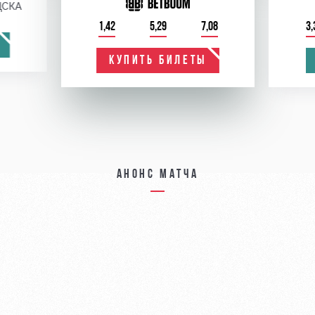
ЦСКА
1,42
5,29
7,08
3,
КУПИТЬ БИЛЕТЫ
Анонс матча