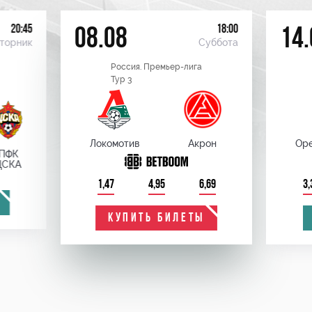
20:45
18:00
08.08
14.
торник
Суббота
Россия. Премьер-лига
Тур 3
Локомотив
Акрон
Оре
ПФК
ЦСКА
1,47
4,95
6,69
3,
КУПИТЬ БИЛЕТЫ