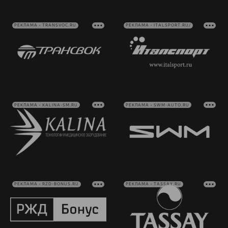
РЕКЛАМА • TRANSVOC.RU
РЕКЛАМА • ITALSPORT.RU/
РЕКЛАМА • KALINA-SM.RU
РЕКЛАМА • SWM-AUTO.RU
РЕКЛАМА • RZD-BONUS.RU
РЕКЛАМА • TASSAY.RU