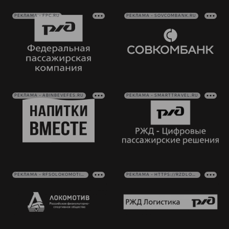
РЕКЛАМА • FPC.RU
РЕКЛАМА • SOVCOMBANK.RU
РЕКЛАМА • ABINBEVEFES.RU
РЕКЛАМА • SMARTTRAVEL.RU
РЕКЛАМА • RFSOLOKOMOTIV.RU
РЕКЛАМА • HTTPS://RZDLOG.RU/