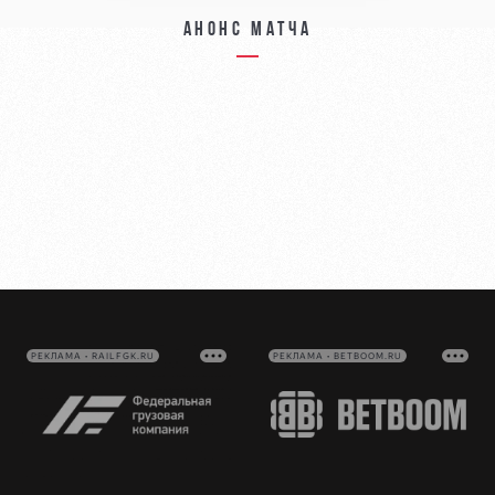
Анонс матча
РЕКЛАМА • RAILFGK.RU
РЕКЛАМА • BETBOOM.RU