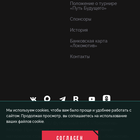
Положение о турнире
«Путь Будущего»
Спонсоры
История
Банковская карта
«Локомотив»
Контакты
Мы используем cookies, чтобы вам было проще и удобнее работать с
сайтом. Продолжая просмотр, вы соглашаетесь на использование
ваших файлов cookie.
© 1999-2026 FCLM.RU Футбольный клуб «Локомотив»
Москва. При полном или частичном использовании
материалов ссылка на официальный сайт ФК «Локомотив»
СОГЛАСЕН