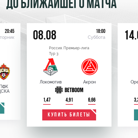
ДО БЛИЖАЙШЕГО МАТЧА
20:45
18:00
08.08
14.
торник
Суббота
Россия. Премьер-лига
Тур 3
Локомотив
Акрон
Оре
ПФК
ЦСКА
1,47
4,91
6,66
3,
КУПИТЬ БИЛЕТЫ