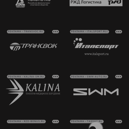
РЕКЛАМА • TRANSVOC.RU
РЕКЛАМА • ITALSPORT.RU/
РЕКЛАМА • KALINA-SM.RU
РЕКЛАМА • SWM-AUTO.RU
РЕКЛАМА • RZD-BONUS.RU
РЕКЛАМА • TASSAY.RU