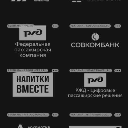
РЕКЛАМА • FPC.RU
РЕКЛАМА • SOVCOMBANK.RU
РЕКЛАМА • ABINBEVEFES.RU
РЕКЛАМА • SMARTTRAVEL.RU
РЕКЛАМА • RFSOLOKOMOTIV.RU
РЕКЛАМА • HTTPS://RZDLOG.RU/