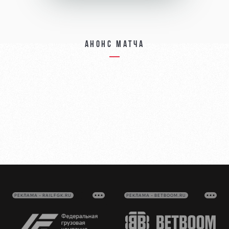
Анонс матча
РЕКЛАМА • RAILFGK.RU
РЕКЛАМА • BETBOOM.RU