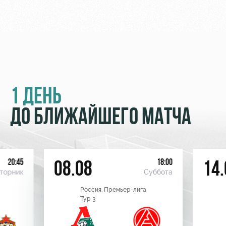
1 ДЕНЬ
ДО БЛИЖАЙШЕГО МАТЧА
20:45
18:00
08.08
14.
торник
Суббота
Россия. Премьер-лига
Тур 3