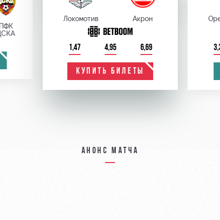
Локомотив
Акрон
Оре
ПФК
ЦСКА
1,47
4,95
6,69
3,
КУПИТЬ БИЛЕТЫ
Анонс матча