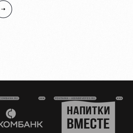
VCOMBANK.RU
РЕКЛАМА • ABINBEVEFES.RU