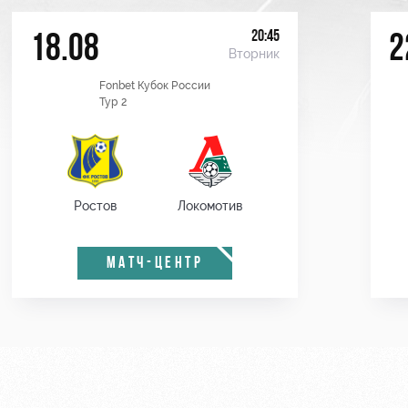
20:45
18.08
2
Вторник
Fonbet Кубок России
Тур 2
Ростов
Локомотив
МАТЧ-ЦЕНТР