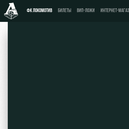
ФК ЛОКОМОТИВ
БИЛЕТЫ
ВИП-ЛОЖИ
ИНТЕРНЕТ-МАГА
Новости
Купить билет
Календарь
ВИП-ЛОЖИ
Турнирная таблица
ВИП-ЗОНЫ
Игроки
СЕМЕЙНЫЙ СЕКТОР
Тренерский штаб
Туры по стадиону
Видео
Места для МГН
Фото