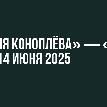
ьщиков
ИЯ КОНОПЛЁВА» — 
омотив»
 14 ИЮНЯ 2025
ьщиков МГН