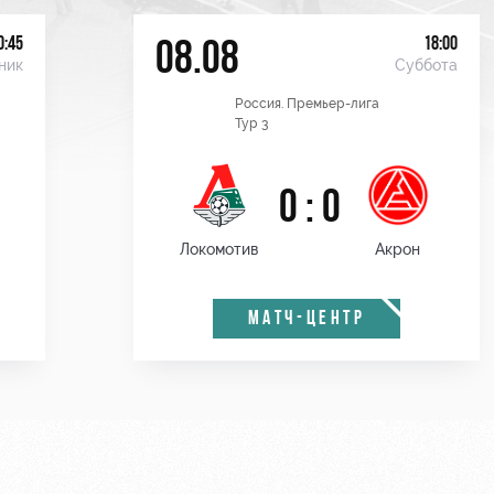
0:45
18:00
08.08
ник
Суббота
Россия. Премьер-лига
Тур 3
0 : 0
Локомотив
Акрон
МАТЧ-ЦЕНТР