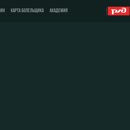
ЗИН
КАРТА БОЛЕЛЬЩИКА
АКАДЕМИЯ
О Клубе
ЖФК «Локомотив»
История
Молодёжка-юноши
Спонсоры
Молодёжка-девушки
Стать партнером
Контакты
Антидопинг