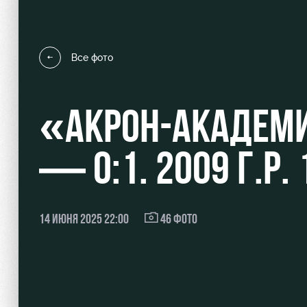
Все фото
Локо Старт
Информация для болел
«АКРОН-АКАДЕМ
Локо-Лето
Банковская карта «Лок
Академия
Заставки
— 0:1. 2009 Г.Р.
Как поступить
Программа лояльности
Руководство
Карта болельщика
14 ИЮНЯ 2025 22:00
46 ФОТО
Контакты Академии
Парковка
Информация для болел