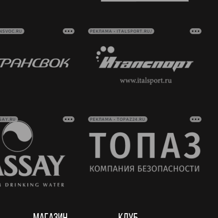
NSVOC.RU
РЕКЛАМА • ITALSPORT.RU/
SAY.RU
РЕКЛАМА • TOPAZ24.RU