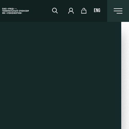
ENG
РЖД Арена
Организация мероприятий
Аренда полей
Аренда площадей
Ледовый дворец
Занятия спортом