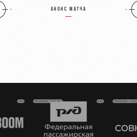
Анонс матча
РЕКЛАМА • FPC.RU
РЕКЛАМА • SO