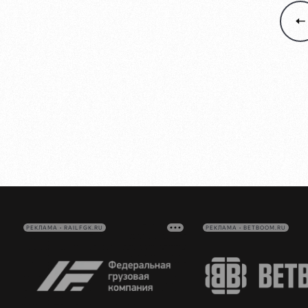
РЕКЛАМА • RAILFGK.RU
РЕКЛАМА • BETBOOM.RU