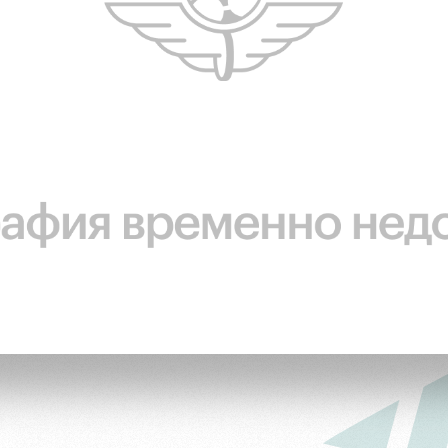
ьщиков
омотив»
ьщиков МГН