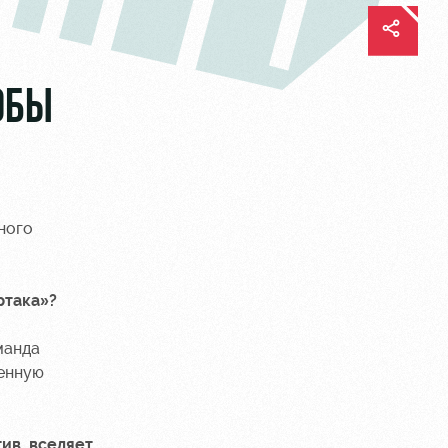
ОБЫ
ного
ртака»?
манда
женную
тив, вселяет