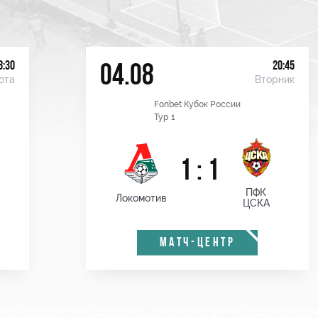
8:30
20:45
04.08
ота
Вторник
Fonbet Кубок России
Тур 1
1 : 1
ПФК
Локомотив
ЦСКА
МАТЧ-ЦЕНТР