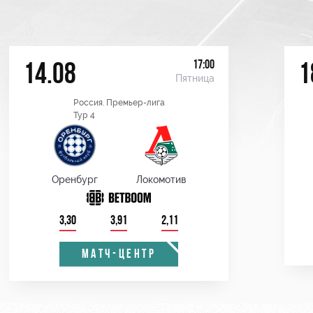
17:00
14.08
1
Пятница
Россия. Премьер-лига
Тур 4
Оренбург
Локомотив
3,30
3,91
2,11
МАТЧ-ЦЕНТР