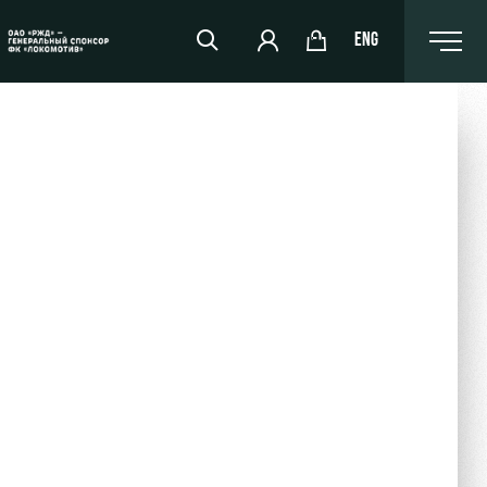
ENG
РЖД Арена
Организация мероприятий
Аренда полей
Аренда площадей
Ледовый дворец
Занятия спортом