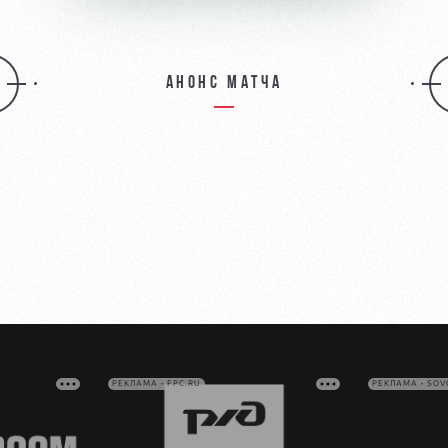
Анонс матча
РЕКЛАМА • FPC.RU
РЕКЛАМА • SO