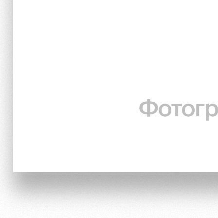
Локо Старт
Информация для болел
Локо-Лето
Банковская карта «Лок
Академия
Заставки
Как поступить
Парковка
Руководство
Карта болельщика
Контакты Академии
Программа лояльности
Информация для болел