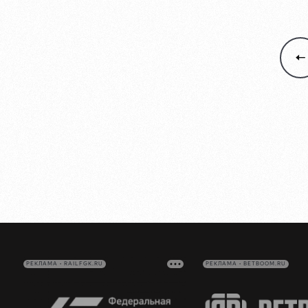
РЕКЛАМА • RAILFGK.RU
РЕКЛАМА • BETBOOM.RU