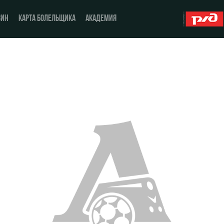
ЗИН
КАРТА БОЛЕЛЬЩИКА
АКАДЕМИЯ
О Клубе
ЖФК «Локомотив»
История
Молодёжка-юноши
Спонсоры
Молодёжка-девушки
Стать партнером
Контакты
Антидопинг