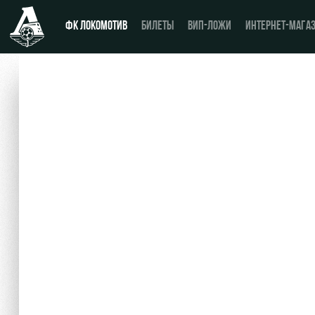
ФК ЛОКОМОТИВ
БИЛЕТЫ
ВИП-ЛОЖИ
ИНТЕРНЕТ-МАГА
Новости
День матча
Календарь
Купить билет
Турнирная таблица
ВИП-ЛОЖИ
Игроки
ВИП-ЗОНЫ
Тренерский штаб
СЕМЕЙНЫЙ СЕКТОР
Видео
Туры по стадиону
Фото
Места для МГН