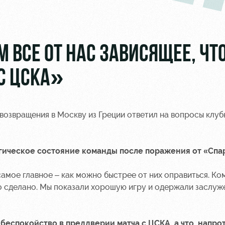
 ВСЕ ОТ НАС ЗАВИСЯЩЕЕ, ЧТ
С ЦСКА»
возвращения в Москву из Греции ответил на вопросы клуб
огическое состояние команды после поражения от «Спа
амое главное – как можно быстрее от них оправиться. Ко
ыло сделано. Мы показали хорошую игру и одержали заслу
 беспокойство в преддверии матча с ЦСКА, а что, напро