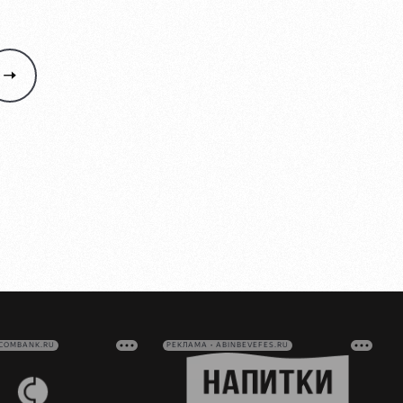
VCOMBANK.RU
РЕКЛАМА • ABINBEVEFES.RU