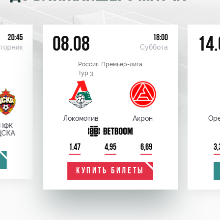
20:45
18:00
08.08
14.
торник
Суббота
Россия. Премьер-лига
Тур 3
Локомотив
Акрон
Оре
ПФК
ЦСКА
1,47
4,95
6,69
3,
КУПИТЬ БИЛЕТЫ