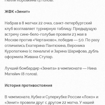
Нелли Коровкина (5 голов).
Контакты
Ледовый
Карта
ЖФК «Зенит»
Академии
дворец
болельщика
Занятия
Программа
Набрав в 8 матчах 22 очка, санкт-петербургский
спортом
лояльности
клуб возглавляет турнирную таблицу. Предыдущую
встречу сине-бело-голубые провели 23 мая в
Информация
Москве против «Чертаново», победив — 5:0. По разу
для
отличились Екатерина Пантюхина, Вероника
болельщиков
МГН
Куропаткина (с пенальти) и Зарина Шарифова, дубль
оформила Живана Ступар.
Лучший бомбардир «Зенита» в чемпионате — Нина
Матейич (8 голов).
История противостояния
В чемпионате, Кубке и Суперкубке России «Локо» и
«Зенит» провели друг с другом 22 матча. У нашей