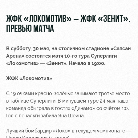
Видео
Туры по
стадиону
Фото
ЖФК «ЛОКОМОТИВ» – ЖФК «ЗЕНИТ».
Места для
ПРЕВЬЮ МАТЧА
МГН
В субботу, 30 мая, на столичном стадионе «Сапсан
Арена» состоится матч 10-го тура Суперлиги
«Локомотив» — «Зенит». Начало в 19:00.
РЖД
Локо
Информация
Арена
Старт
для
ЖФК «Локомотив»
болельщиков
Организация
Локо-Лето
С 19 очками красно-зелёные занимают третье место
мероприятий
Банковская
в таблице Суперлиги. В минувшем туре 24 мая наша
Академия
карта
команда обыграла в гостях «Динамо» со счётом 1:0.
Аренда
«Локомотив»
Как
полей
Гол с пенальти забила Яна Шеина.
поступить
Заставки
Аренда
Лучший бомбардир «Локо» в текущем чемпионате —
Руководство
площадей
Парковка