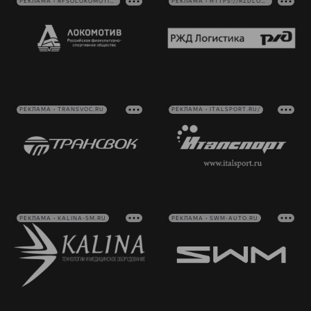
РЕКЛАМА • RFSOLOKOMOTIV.RU
РЕКЛАМА • HTTPS://RZDLOG.RU/
РЕКЛАМА • TRANSVOC.RU
РЕКЛАМА • ITALSPORT.RU/
РЕКЛАМА • KALINA-SM.RU
РЕКЛАМА • SWM-AUTO.RU