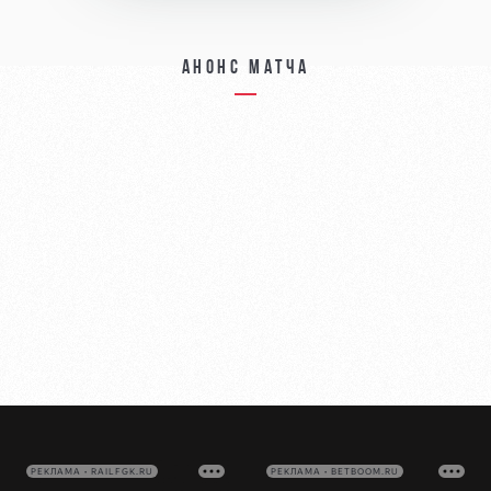
Анонс матча
РЕКЛАМА • RAILFGK.RU
РЕКЛАМА • BETBOOM.RU