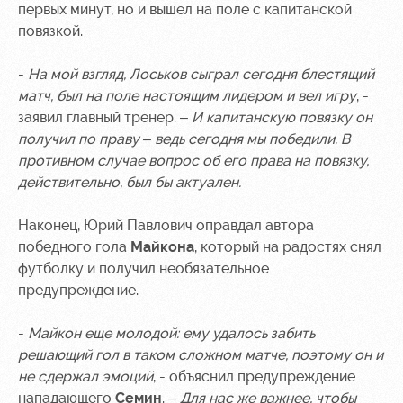
первых минут, но и вышел на поле с капитанской
повязкой.
-
На мой взгляд, Лоськов сыграл сегодня блестящий
матч, был на поле настоящим лидером и вел игру
, -
заявил главный тренер. –
И капитанскую повязку он
получил по праву – ведь сегодня мы победили. В
противном случае вопрос об его права на повязку,
действительно, был бы актуален.
Наконец, Юрий Павлович оправдал автора
победного гола
Майкона
, который на радостях снял
футболку и получил необязательное
предупреждение.
-
Майкон еще молодой: ему удалось забить
решающий гол в таком сложном матче, поэтому он и
не сдержал эмоций
, - объяснил предупреждение
нападающего
Семин
. –
Для нас же важнее, чтобы