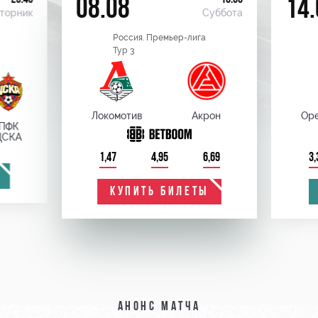
08.08
14.
торник
Суббота
Россия. Премьер-лига
Тур 3
Локомотив
Акрон
Оре
ПФК
ЦСКА
1,47
4,95
6,69
3,
КУПИТЬ БИЛЕТЫ
Анонс матча