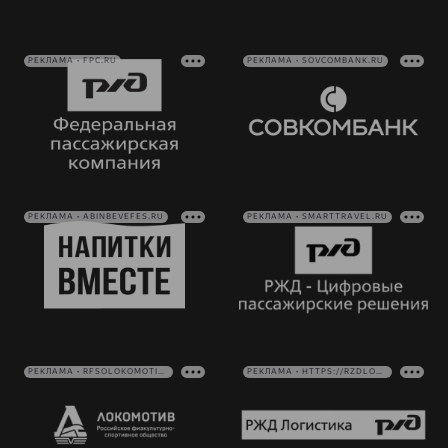
РЕКЛАМА • FPC.RU
РЕКЛАМА • SOVCOMBANK.RU
РЕКЛАМА • ABINBEVEFES.RU
РЕКЛАМА • SMARTTRAVEL.RU
РЕКЛАМА • RFSOLOKOMOTIV.RU
РЕКЛАМА • HTTPS://RZDLOG.RU/