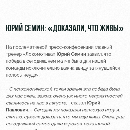
Видео
Туры по
стадиону
Фото
Места для
ЮРИЙ СЕМИН: «ДОКАЗАЛИ, ЧТО ЖИВЫ»
МГН
На послематчевой пресс-конференции главный
тренер «Локомотива»
Юрий Семин
заявил, что
победа в сегодняшнем матче была для нашей
РЖД
Локо
Информация
команды исключительно важна ввиду затянувшейся
Арена
Старт
для
полосы неудач.
болельщиков
Организация
Локо-Лето
-
С психологической точки зрения эта победа была
мероприятий
Банковская
для нас очень важна: очень уж много неприятностей
Академия
карта
свалилось на нас в августе
Аренда
, - сказал
Юрий
«Локомотив»
Как
полей
Павлович
. –
Сегодня мы показали неплохую игру и,
поступить
Заставки
считаю, сумели доказать, что мы еще живы. Очень рад
Аренда
сегодняшней самоотдаче игроков, показанной
Руководство
площадей
Парковка