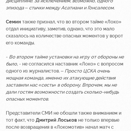
дисциплине. За исключением, возможно, одного
эпизода – стычки между Асатиани и Гонсалесом.
Контакты
Ледовый
Карта
Академии
дворец
болельщика
Семин
также признал, что во втором тайме «Локо»
Занятия
Программа
отдал инициативу, заметив, однако, что это мало
спортом
лояльности
сказалось на количестве опасных моментов у ворот
его команды.
Информация
для
-
Во втором тайме установки на игру от обороны не
болельщиков
МГН
было
, - не согласился наставник «Локо» с вопросом
одного из журналистов. –
Просто ЦСКА очень
мощная команда, именно их атакующие действия
заставили нас «сесть» в оборону. Впрочем, мы не
дали гостям возможности создать сколько-нибудь
опасных моментов.
Представители СМИ не обошли также вниманием и
тот факт, что
Дмитрий Лоськов
не только впервые
после возвращения в «Локомотив» начал матч с