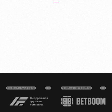
РЕКЛАМА • RAILFGK.RU
РЕКЛАМА • BETBOOM.RU