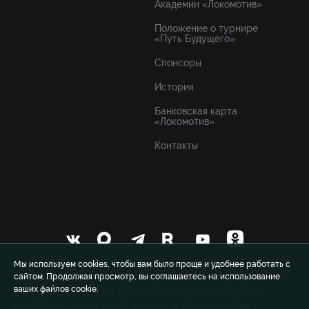
Академии «Локомотив»
Положение о турнире
«Путь Будущего»
Спонсоры
История
Банковская карта
«Локомотив»
Контакты
Мы используем cookies, чтобы вам было проще и удобнее работать с
сайтом. Продолжая просмотр, вы соглашаетесь на использование
ваших файлов cookie.
© 1999-2026 FCLM.RU Футбольный клуб «Локомотив»
Москва. При полном или частичном использовании