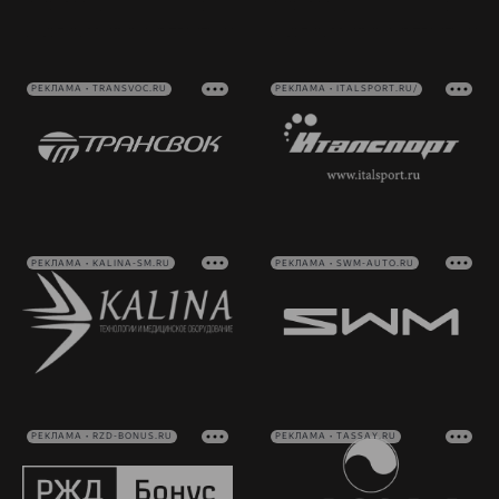
РЕКЛАМА • TRANSVOC.RU
РЕКЛАМА • ITALSPORT.RU/
РЕКЛАМА • KALINA-SM.RU
РЕКЛАМА • SWM-AUTO.RU
РЕКЛАМА • RZD-BONUS.RU
РЕКЛАМА • TASSAY.RU