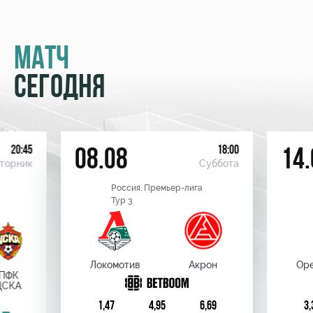
МАТЧ
СЕГОДНЯ
20:45
18:00
08.08
14.
торник
Суббота
Россия. Премьер-лига
Тур 3
Локомотив
Акрон
Оре
ПФК
ЦСКА
1,47
4,95
6,69
3,