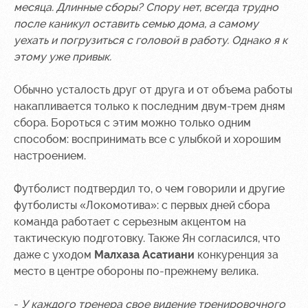
месяца. Длинные сборы? Спору нет, всегда трудно
Контакты
Ледовый
Карта
после каникул оставить семью дома, а самому
Академии
дворец
болельщика
уехать и погрузиться с головой в работу. Однако я к
этому уже привык.
Занятия
Программа
спортом
лояльности
Обычно усталость друг от друга и от объема работы
накапливается только к последним двум-трем дням
Информация
для
сбора. Бороться с этим можно только одним
болельщиков
способом: воспринимать все с улыбкой и хорошим
МГН
настроением.
Футболист подтвердил то, о чем говорили и другие
футболисты «Локомотива»: с первых дней сбора
команда работает с серьезным акцентом на
тактическую подготовку. Также Ян согласился, что
даже с уходом
Малхаза Асатиани
конкуренция за
место в центре обороны по-прежнему велика.
-
У каждого тренера свое видение тренировочного