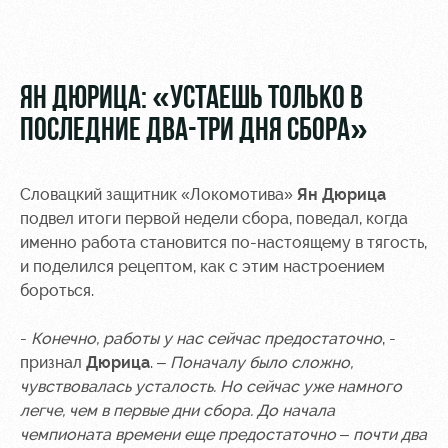
Видео
Туры по
стадиону
Фото
Места для
ЯН ДЮРИЦА: «УСТАЕШЬ ТОЛЬКО В
МГН
ПОСЛЕДНИЕ ДВА-ТРИ ДНЯ СБОРА»
Словацкий защитник «Локомотива»
Ян Дюрица
подвел итоги первой недели сбора, поведал, когда
РЖД
Локо
Информация
именно работа становится по-настоящему в тягость,
Арена
Старт
для
и поделился рецептом, как с этим настроением
болельщиков
бороться.
Организация
Локо-Лето
мероприятий
Банковская
Академия
карта
-
Конечно, работы у нас сейчас предостаточно
, -
Аренда
«Локомотив»
признал
Дюрица
. –
Поначалу было сложно,
Как
полей
чувствовалась усталость. Но сейчас уже намного
поступить
Заставки
легче, чем в первые дни сбора. До начала
Аренда
чемпионата времени еще предостаточно – почти два
Руководство
площадей
Парковка