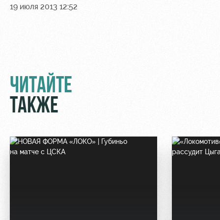
19 июля 2013 12:52
Контакты
Ледовый
Карта
Академии
дворец
болельщика
Занятия
Программа
спортом
лояльности
Информация
ЧИТАЙТЕ
для
болельщиков
ТАКЖЕ
МГН