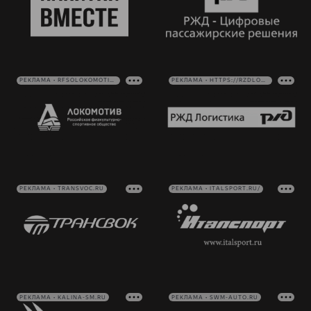
РЕКЛАМА • RFSOLOKOMOTIV.RU
РЕКЛАМА • HTTPS://RZDLOG.RU/
РЕКЛАМА • TRANSVOC.RU
РЕКЛАМА • ITALSPORT.RU/
РЕКЛАМА • KALINA-SM.RU
РЕКЛАМА • SWM-AUTO.RU