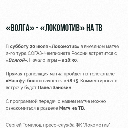
Видео
Туры по
стадиону
Фото
Места для
«ВОЛГА» - «ЛОКОМОТИВ» НА ТВ
МГН
В
субботу 20 июля
«Локомотив»
в выездном матче
2-го тура СОГАЗ-Чемпионата России встретится с
«Волгой»
. Начало игры – в
18:30
.
РЖД
Локо
Информация
Арена
Старт
для
Прямая трансляция матча пройдет на телеканале
болельщиков
«Наш футбол»
и начнется в
18:15
. Комментировать
Организация
Локо-Лето
встречу будет
Павел Занозин
.
мероприятий
Банковская
Академия
карта
С программой передач о нашем матче можно
Аренда
«Локомотив»
Как
полей
ознакомиться в разделе
Матч на ТВ
.
поступить
Заставки
Аренда
Руководство
Сергей Томилов, пресс-служба ФК "Локомотив"
площадей
Парковка