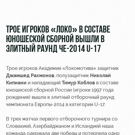
Видео
Туры по
стадиону
Фото
Места для
ТРОЕ ИГРОКОВ «ЛОКО» В СОСТАВЕ
МГН
ЮНОШЕСКОЙ СБОРНОЙ ВЫШЛИ В
ЭЛИТНЫЙ РАУНД ЧЕ-2014 U-17
Трое игроков Академии «Локомотива» защитник
РЖД
Локо
Информация
Джамшед Рахмонов
, полузащитник
Николай
Арена
Старт
для
болельщиков
Кипиани
и нападающий
Тимур Коблов
в составе
Организация
Локо-Лето
юношеской сборной России (игроки 1997 года
мероприятий
Банковская
рождения) вышли в элитный отборочный раунд
Академия
карта
чемпионата Европы-2014 в категории U-17.
Аренда
«Локомотив»
Как
полей
В трех матчах первого отборочного турнира со
поступить
Заставки
Аренда
Словакией, Азербайджаном и Исландией наша
Руководство
площадей
Парковка
команда одержала две победы и потерпела одно