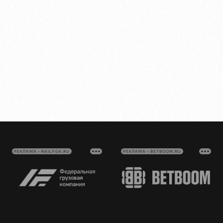
РЕКЛАМА • RAILFGK.RU
РЕКЛАМА • BETBOOM.RU