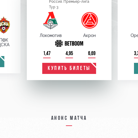
Россия. Премьер-лига
Тур 3
Локомотив
Акрон
Оре
ПФК
ЦСКА
1,47
4,95
6,69
3,
КУПИТЬ БИЛЕТЫ
Анонс матча