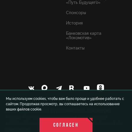
«Путь Будущего»
Спонсоры
История
Банковская карта
«Локомотив»
Контакты
Мы используем cookies, чтобы вам было проще и удобнее работать с
сайтом. Продолжая просмотр, вы соглашаетесь на использование
ваших файлов cookie.
© 1999-2026 FCLM.RU Футбольный клуб «Локомотив»
Москва. При полном или частичном использовании
материалов ссылка на официальный сайт ФК «Локомотив»
СОГЛАСЕН
обязательна.