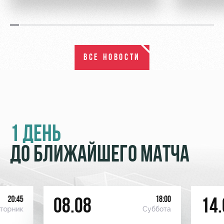
ВСЕ НОВОСТИ
1 ДЕНЬ
ДО БЛИЖАЙШЕГО МАТЧА
20:45
18:00
08.08
14.
торник
Суббота