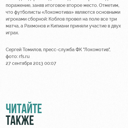
поражение, заняв итоговое второе место. Отметим,
Контакты
Ледовый
Карта
что футболисты «Локомотива» являются основными
Академии
дворец
болельщика
игроками сборной: Коблов провел на поле все три
матча, а Рахмонов и Кипиани приняли участие в двух
Занятия
Программа
спортом
лояльности
играх.
Информация
Сергей Томилов, пресс-служба ФК "Локомотив",
для
болельщиков
фото: rfs.ru
МГН
27 сентября 2013 00:07
ЧИТАЙТЕ
ТАКЖЕ