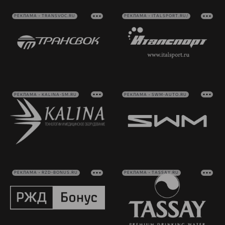
РЕКЛАМА • TRANSVOC.RU
РЕКЛАМА • ITALSPORT.RU/
РЕКЛАМА • KALINA-SM.RU
РЕКЛАМА • SWM-AUTO.RU
РЕКЛАМА • RZD-BONUS.RU
РЕКЛАМА • TASSAY.RU