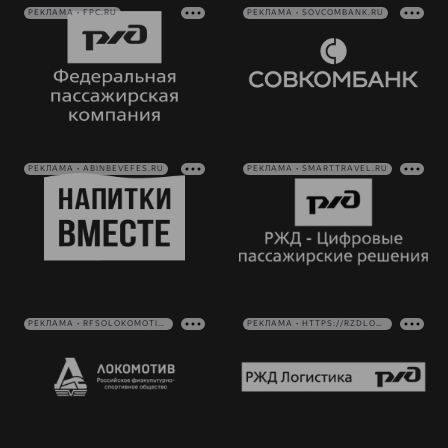
РЕКЛАМА • FPC.RU
РЕКЛАМА • SOVCOMBANK.RU
РЕКЛАМА • ABINBEVEFES.RU
РЕКЛАМА • SMARTTRAVEL.RU
РЕКЛАМА • RFSOLOKOMOTIV.RU
РЕКЛАМА • HTTPS://RZDLOG.RU/