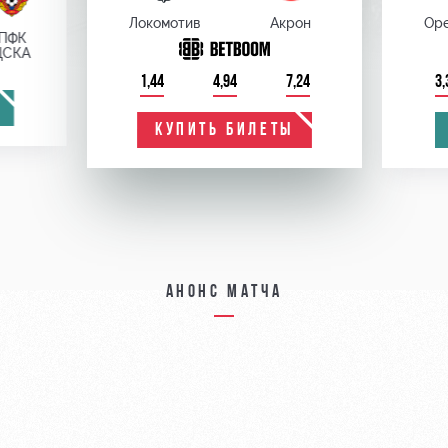
Локомотив
Акрон
Оре
ПФК
ЦСКА
1,44
4,94
7,24
3,
КУПИТЬ БИЛЕТЫ
Анонс матча