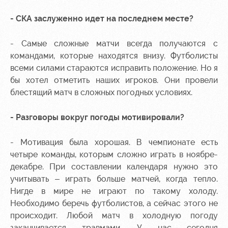
Контакты
Ледовый
Карта
- СКА заслуженно идет на последнем месте?
Академии
дворец
болельщика
- Самые сложные матчи всегда получаются с
Занятия
Программа
командами, которые находятся внизу. Футболисты
спортом
лояльности
всеми силами стараются исправить положение. Но я
Информация
бы хотел отметить наших игроков. Они провели
для
блестящий матч в сложных погодных условиях.
болельщиков
МГН
- Разговоры вокруг погоды мотивировали?
- Мотивация была хорошая. В чемпионате есть
четыре команды, которым сложно играть в ноябре-
декабре. При составлении календаря нужно это
учитывать – играть больше матчей, когда тепло.
Нигде в мире не играют по такому холоду.
Необходимо беречь футболистов, а сейчас этого не
происходит. Любой матч в холодную погоду
заканчивается травмами. У нас сегодня