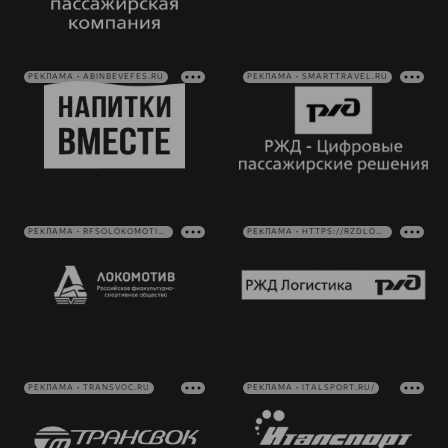
РЕКЛАМА • ABINBEVEFES.RU
РЕКЛАМА • SMARTTRAVEL.RU
РЕКЛАМА • RFSOLOKOMOTIV.RU
РЕКЛАМА • HTTPS://RZDLOG.RU/
РЕКЛАМА • TRANSVOC.RU
РЕКЛАМА • ITALSPORT.RU/