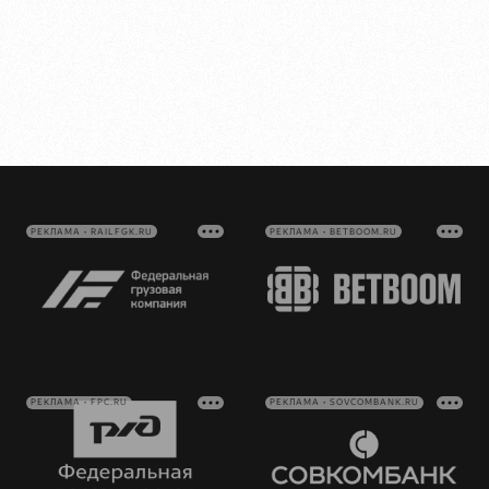
РЕКЛАМА • RAILFGK.RU
РЕКЛАМА • BETBOOM.RU
РЕКЛАМА • FPC.RU
РЕКЛАМА • SOVCOMBANK.RU