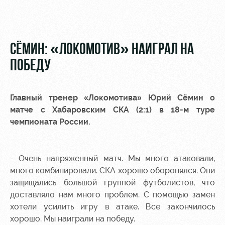
Видео
Туры по
стадиону
Фото
Места для
СЁМИН: «ЛОКОМОТИВ» НАИГРАЛ НА
МГН
ПОБЕДУ
Главный тренер «Локомотива»
Юрий Сёмин
о
матче с Хабаровским СКА (2:1) в 18-м туре
РЖД
Локо
Информация
чемпионата России.
Арена
Старт
для
болельщиков
Организация
Локо-Лето
мероприятий
Банковская
- Очень напряженный матч. Мы много атаковали,
Академия
карта
много комбинировали. СКА хорошо оборонялся. Они
Аренда
«Локомотив»
защищались большой группой футболистов, что
Как
полей
доставляло нам много проблем. С помощью замен
поступить
Заставки
хотели усилить игру в атаке. Все закончилось
Аренда
хорошо. Мы наиграли на победу.
Руководство
площадей
Парковка