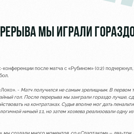
ЕРЕРЫВА МЫ ИГРАЛИ ГОРАЗД
-конференции после матча с «Рубином» (0:2) подчеркнул, 
бол.
«Локо». -
Матч получился не самым зрелищным. В первом 
айный гол. После перерыва мы заиграли гораздо лучше, сд
йствовать на контратаках. Судья вполне мог дать пенальти
логичной ничьей 1:1, но затем хозяева реализовали одну из
» мы создали много моментов, со «Спартаком» – два-три, 