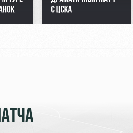
АНОК
С ЦСКА
МАТЧА