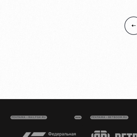
РЕКЛАМА • RAILFGK.RU
РЕКЛАМА • BETBOOM.RU