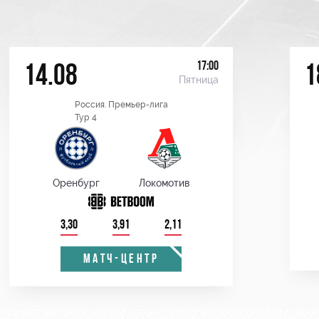
17:00
14.08
1
Пятница
Россия. Премьер-лига
Тур 4
Оренбург
Локомотив
3,30
3,91
2,11
МАТЧ-ЦЕНТР