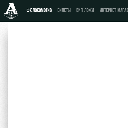
ФК ЛОКОМОТИВ
БИЛЕТЫ
ВИП-ЛОЖИ
ИНТЕРНЕТ-МАГА
Новости
День матча
Календарь
Купить билет
Турнирная таблица
ВИП-ЛОЖИ
Игроки
ВИП-ЗОНЫ
Тренерский штаб
СЕМЕЙНЫЙ СЕКТОР
Видео
Туры по стадиону
Фото
Места для МГН