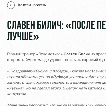
Ко всем новостям
СЛАВЕН БИЛИЧ: «ПОСЛЕ П
ЛУЧШЕ»
Главный тренер «Локомотива»
Славен Билич
на пресс
втором тайме команде удалось показать хороший фут
– Поздравляю «Рубин» с победой
, - сказал наставник 
играли обе команды, но «Рубину» удалось забить случ
замены, стали создавать моменты, а казанцы начали де
«Рубина», но не сделал этого. В целом матч катился к 
контратак.
Меня очень беспокоит, что мы не забиваем. С «Динамо