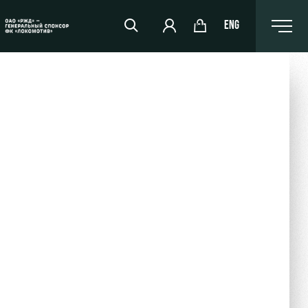
ENG
РЖД Арена
Организация мероприятий
Аренда полей
Аренда площадей
Ледовый дворец
Занятия спортом