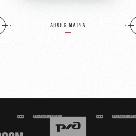
Анонс матча
РЕКЛАМА • FPC.RU
РЕКЛАМА • SO