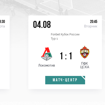
8:30
20:45
04.08
ота
Вторник
Fonbet Кубок России
Тур 1
1 : 1
ПФК
Локомотив
ЦСКА
МАТЧ-ЦЕНТР