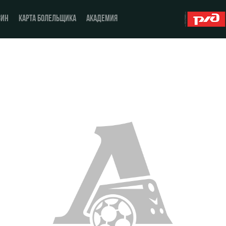
ЗИН
КАРТА БОЛЕЛЬЩИКА
АКАДЕМИЯ
О Клубе
ЖФК «Локомотив»
История
Молодёжка-юноши
Спонсоры
Молодёжка-девушки
Стать партнером
Контакты
Антидопинг