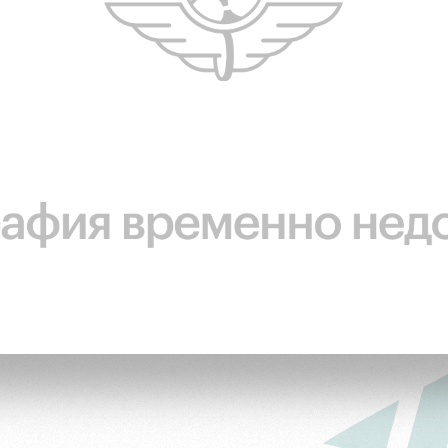
ьщиков
омотив»
ьщиков МГН