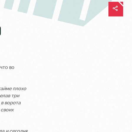
О
что во
тайме плохо
елав три
 в ворота
 своих
да и сегодня