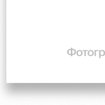
Локо Старт
Информация для болел
Локо-Лето
Банковская карта «Лок
Академия
Заставки
Как поступить
Парковка
Руководство
Карта болельщика
Контакты Академии
Программа лояльности
Информация для болел