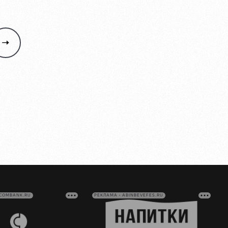
VCOMBANK.RU
РЕКЛАМА • ABINBEVEFES.RU