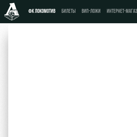
ФК ЛОКОМОТИВ
БИЛЕТЫ
ВИП-ЛОЖИ
ИНТЕРНЕТ-МАГА
Новости
День матча
Календарь
Купить билет
Турнирная таблица
ВИП-ЛОЖИ
Игроки
ВИП-ЗОНЫ
Тренерский штаб
СЕМЕЙНЫЙ СЕКТОР
Видео
Туры по стадиону
Фото
Места для МГН