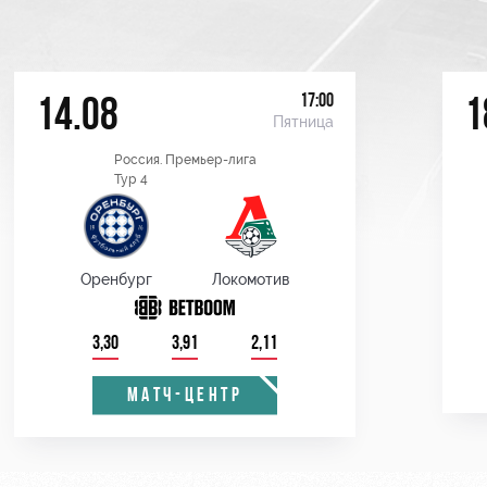
17:00
14.08
1
Пятница
Россия. Премьер-лига
Тур 4
Оренбург
Локомотив
3,30
3,91
2,11
МАТЧ-ЦЕНТР