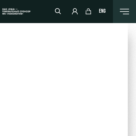
ENG
РЖД Арена
Организация мероприятий
Аренда полей
Аренда площадей
Ледовый дворец
Занятия спортом