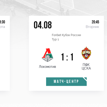
8:30
20:45
04.08
ота
Вторник
Fonbet Кубок России
Тур 1
1 : 1
ПФК
Локомотив
ЦСКА
МАТЧ-ЦЕНТР