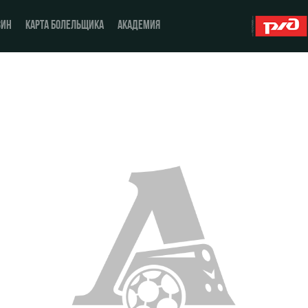
ЗИН
КАРТА БОЛЕЛЬЩИКА
АКАДЕМИЯ
О Клубе
ЖФК «Локомотив»
История
Молодёжка-юноши
Спонсоры
Молодёжка-девушки
Стать партнером
Контакты
Антидопинг