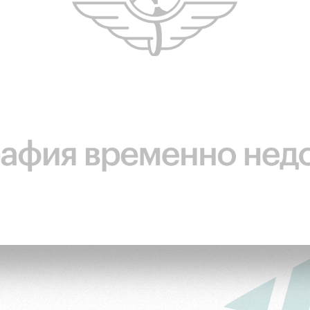
ьщиков
омотив»
ьщиков МГН