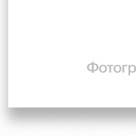
Отбор
Информация для болел
Локо Старт
Банковская карта «Лок
Локо-Лето
Заставки
Академия
Парковка
Как поступить
Карта болельщика
Руководство
Программа лояльности
Контакты Академии
Информация для болел