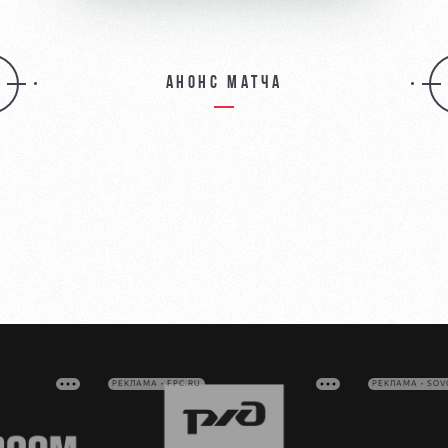
Анонс матча
РЕКЛАМА • FPC.RU
РЕКЛАМА • SO