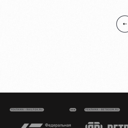
РЕКЛАМА • RAILFGK.RU
РЕКЛАМА • BETBOOM.RU