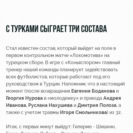
Видео
Места для
МГН
Фото
С ТУРКАМИ СЫГРАЕТ ТРИ СОСТАВА
Стал известен состав, который выйдет на поле в
РЖД
Локо
Информация
первом контрольном матче
«Локомотива» на
Арена
Старт
для
турецком сборе. В игре с
«Коньяспором» главный
болельщиков
тренер нашей команды планирует задействовать
Организация
Локо-Лето
всех футболистов, которые работают под его
мероприятий
Банковская
руководством в Турции. Напомним, что в настоящий
Академия
карта
Аренда
момент (после возвращения
«Локомотив»
Евгения Боданова
и
Как
полей
Георгия Нурова
в
«молодежку» и приезда
Андрея
поступить
Заставки
Иванова
,
Руслана Нахушева
и
Дмитрия Полоза
, а
Аренда
также с учетом травмы
Игоря Смольникова
) из 32
.
Руководство
площадей
Программа
лояльности
Итак, с первых минут выйдут: Гилерме - Шишкин,
Контакты
Ледовый