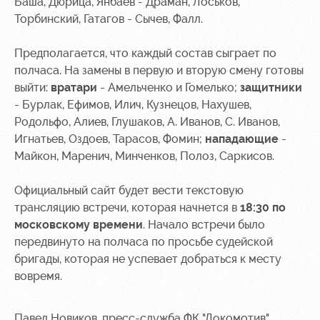
Академии
Баша, Дюрица, Янбаев - Драман, Лоськов,
дворец
Карта
болельщика
Торбинский, Гатагов - Сычев, Фалл.
Занятия
спортом
Парковка
Предполагается, что каждый состав сыграет по
полчаса. На замены в первую и вторую смену готовы
Информация
выйти:
вратари
- Амельченко и Гомелько;
защитники
для
- Бурлак, Ефимов, Илич, Кузнецов, Нахушев,
болельщиков
МГН
Родольфо, Алиев, Глушаков, А. Иванов, С. Иванов,
Игнатьев, Оздоев, Тарасов, Фомин;
нападающие
-
Майкон, Маренич, Минченков, Полоз, Саркисов.
Официальный сайт будет вести текстовую
трансляцию встречи, которая начнется в
18:30 по
московскому времени
. Начало встречи было
передвинуто на полчаса по просьбе судейской
бригады, которая не успевает добраться к месту
вовремя.
Павел Новиков, пресс-служба ФК "Локомотив"