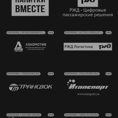
РЕКЛАМА • RFSOLOKOMOTIV.RU
РЕКЛАМА • HTTPS://RZDLOG.RU/
РЕКЛАМА • TRANSVOC.RU
РЕКЛАМА • ITALSPORT.RU/
РЕКЛАМА • KALINA-SM.RU
РЕКЛАМА • SWM-AUTO.RU