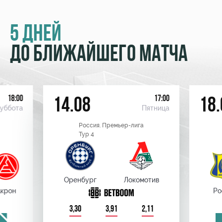
5 ДНЕЙ
ДО БЛИЖАЙШЕГО МАТЧА
18:00
17:00
14.08
18.
уббота
Пятница
Россия. Премьер-лига
Тур 4
Оренбург
Локомотив
крон
Ро
3,30
3,91
2,11