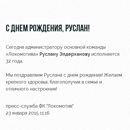
Видео
Туры по
стадиону
Фото
Места для
С ДНЕМ РОЖДЕНИЯ, РУСЛАН!
МГН
Сегодня администратору основной команды
«Локомотива»
Руслану Элдерханову
исполняется
32 года.
РЖД
Отбор
Информация
Арена
для
Мы поздравляем Руслана с днем рождения! Желаем
Локо
болельщиков
крепкого здоровья, благополучия в семье и
Организация
Старт
отличного настроения!
мероприятий
Банковская
Локо-Лето
карта
Аренда
«Локомотив»
пресс-служба ФК "Локомотив"
Академия
полей
23 января 2015 11:16
Заставки
Как
Аренда
поступить
площадей
Парковка