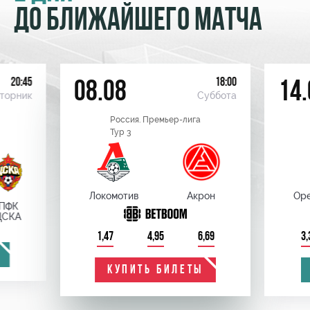
ДО БЛИЖАЙШЕГО МАТЧА
20:45
18:00
08.08
14.
торник
Суббота
Россия. Премьер-лига
Тур 3
Локомотив
Акрон
Оре
ПФК
ЦСКА
1,47
4,95
6,69
3,
КУПИТЬ БИЛЕТЫ