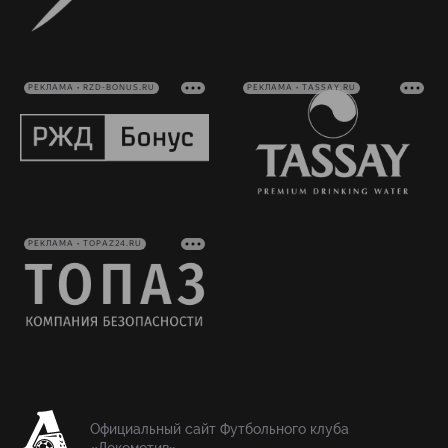
РЕКЛАМА • RZD-BONUS.RU
РЕКЛАМА • TASSAY.RU
РЕКЛАМА • TOPAZ24.RU
Официальный сайт Футбольного клуба