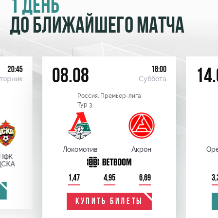
1 ДЕНЬ
ДО БЛИЖАЙШЕГО МАТЧА
20:45
18:00
08.08
14.
торник
Суббота
Россия. Премьер-лига
Тур 3
Локомотив
Акрон
Оре
ПФК
ЦСКА
1,47
4,95
6,69
3,
КУПИТЬ БИЛЕТЫ