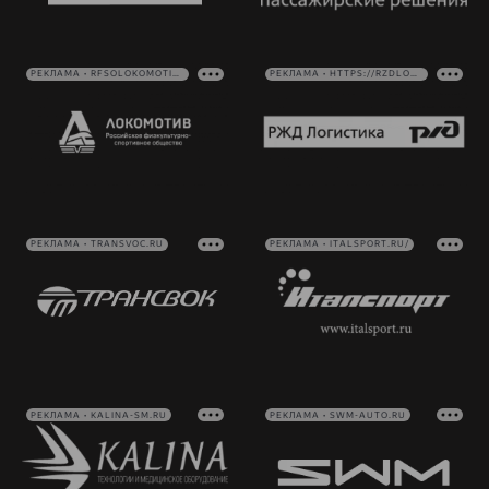
РЕКЛАМА • RFSOLOKOMOTIV.RU
РЕКЛАМА • HTTPS://RZDLOG.RU/
РЕКЛАМА • TRANSVOC.RU
РЕКЛАМА • ITALSPORT.RU/
РЕКЛАМА • KALINA-SM.RU
РЕКЛАМА • SWM-AUTO.RU