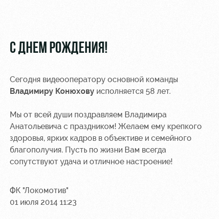
Видео
Туры по
стадиону
Фото
Места для
С ДНЕМ РОЖДЕНИЯ!
МГН
Сегодня видеооператору основной команды
Владимиру Конюхову
исполняется 58 лет.
РЖД
Локо
Информация
Мы от всей души поздравляем Владимира
Арена
Старт
для
Анатольевича с праздником! Желаем ему крепкого
болельщиков
здоровья, ярких кадров в объективе и семейного
Организация
Локо-Лето
благополучия. Пусть по жизни Вам всегда
мероприятий
Банковская
сопутствуют удача и отличное настроение!
Академия
карта
Аренда
«Локомотив»
Как
полей
ФК "Локомотив"
поступить
Заставки
01 июля 2014 11:23
Аренда
Руководство
площадей
Парковка