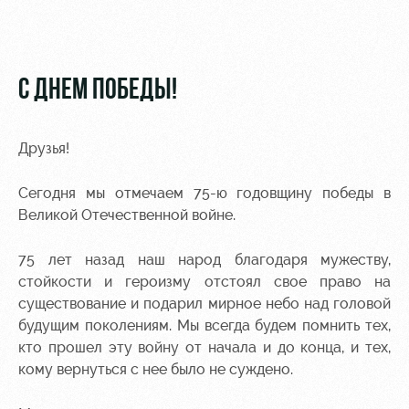
Видео
Туры по
стадиону
Фото
Места для
С ДНЕМ ПОБЕДЫ!
МГН
Друзья!
Сегодня мы отмечаем 75-ю годовщину победы в
РЖД
Локо
Информация
Великой Отечественной войне.
Арена
Старт
для
болельщиков
75 лет назад наш народ благодаря мужеству,
Организация
Локо-Лето
стойкости и героизму отстоял свое право на
мероприятий
Банковская
существование и подарил мирное небо над головой
Академия
карта
Аренда
«Локомотив»
будущим поколениям. Мы всегда будем помнить тех,
Как
полей
кто прошел эту войну от начала и до конца, и тех,
поступить
Заставки
кому вернуться с нее было не суждено.
Аренда
Руководство
площадей
Парковка