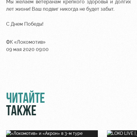
Мы желаем ветеранам крепкого здоровья и долгих
лет жизни! Ваш подвиг никогда не будет забыт.
Контакты
Ледовый
Карта
Академии
дворец
болельщика
С Днем Победы!
Занятия
Программа
спортом
лояльности
ФК «Локомотив»
Информация
09 мая 2020 09:00
для
болельщиков
МГН
ЧИТАЙТЕ
ТАКЖЕ