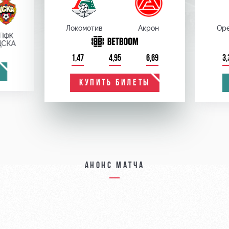
Локомотив
Акрон
Оре
ПФК
ЦСКА
1,47
4,95
6,69
3,
КУПИТЬ БИЛЕТЫ
Анонс матча