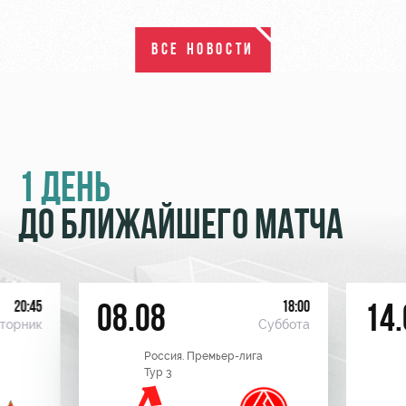
ВСЕ НОВОСТИ
1 ДЕНЬ
ДО БЛИЖАЙШЕГО МАТЧА
20:45
18:00
08.08
14.
торник
Суббота
Россия. Премьер-лига
Тур 3