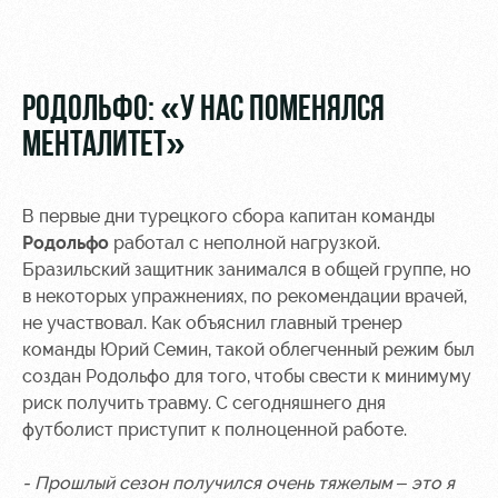
Видео
Туры по
стадиону
Фото
Места для
РОДОЛЬФО: «У НАС ПОМЕНЯЛСЯ
МГН
МЕНТАЛИТЕТ»
В первые дни турецкого сбора капитан команды
Родольфо
работал с неполной нагрузкой.
РЖД
Локо
Информация
Бразильский защитник занимался в общей группе, но
Арена
Старт
для
в некоторых упражнениях, по рекомендации врачей,
болельщиков
не участвовал. Как объяснил главный тренер
Организация
Локо-Лето
мероприятий
Банковская
команды Юрий Семин, такой облегченный режим был
Академия
карта
создан Родольфо для того, чтобы свести к минимуму
Аренда
«Локомотив»
риск получить травму. С сегодняшнего дня
Как
полей
футболист приступит к полноценной работе.
поступить
Заставки
Аренда
- Прошлый сезон получился очень тяжелым – это я
Руководство
площадей
Парковка