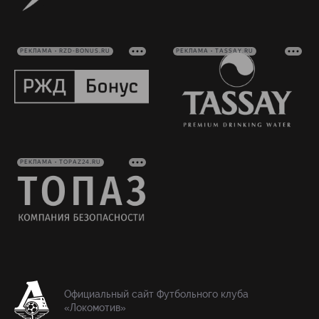
РЕКЛАМА • RZD-BONUS.RU
РЕКЛАМА • TASSAY.RU
РЕКЛАМА • TOPAZ24.RU
Официальный сайт Футбольного клуба
«Локомотив»