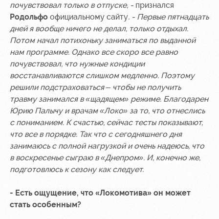
почувствовал только в отпуске, -
признался
Контакты
Ледовый
Карта
Родольфо
официальному сайту
. - Первые пятнадцать
Академии
дворец
болельщика
дней я вообще ничего не делал, только отдыхал.
Потом начал потихоньку заниматься по выданной
Занятия
Программа
нам программе. Однако все скоро все равно
спортом
лояльности
почувствовал, что нужные кондиции
восстанавливаются слишком медленно. Поэтому
Информация
для
решили подстраховаться – чтобы не получить
болельщиков
травму занимался в «щадящем» режиме. Благодарен
МГН
Юрию Палычу и врачам «Локо» за то, что отнеслись
с пониманием. К счастью, сейчас тесты показывают,
что все в порядке. Так что с сегодняшнего дня
занимаюсь с полной нагрузкой и очень надеюсь, что
в воскресенье сыграю в «Днепром». И, конечно же,
подготовлюсь к сезону как следует.
- Есть ощущение, что «Локомотива» он может
стать особенным?