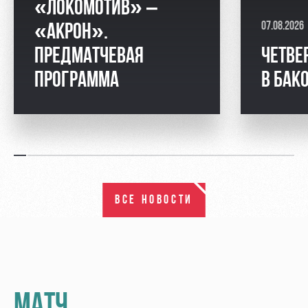
«ЛОКОМОТИВ» –
07.08.2026
«АКРОН».
ПРЕДМАТЧЕВАЯ
ЧЕТВЕ
ПРОГРАММА
В БАК
ВСЕ НОВОСТИ
МАТЧ