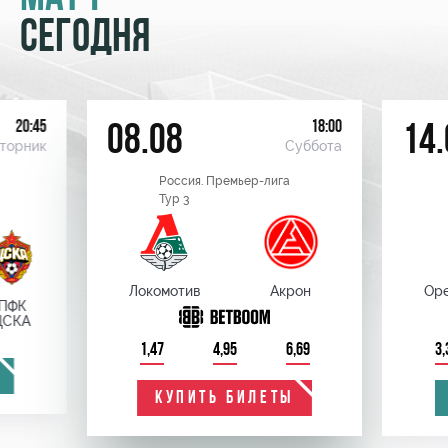
СЕГОДНЯ
20:45
18:00
08.08
14.
торник
Суббота
Россия. Премьер-лига
Тур 3
Локомотив
Акрон
Оре
ПФК
ЦСКА
1,47
4,95
6,69
3,
КУПИТЬ БИЛЕТЫ