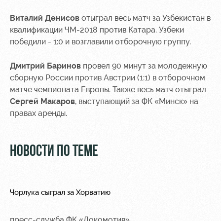
Контакты
Ледовый
Карта
Виталий Денисов
отыграл весь матч за Узбекистан в
Академии
дворец
болельщика
квалификации ЧМ-2018 против Катара. Узбеки
победили - 1:0 и возглавили отборочную группу.
Занятия
Программа
спортом
лояльности
Дмитрий Баринов
провел 90 минут за молодежную
Информация
сборную России против Австрии (1:1) в отборочном
для
матче чемпионата Европы. Также весь матч отыграл
болельщиков
Сергей Макаров
, выступающий за ФК «Минск» на
МГН
правах аренды.
НОВОСТИ ПО ТЕМЕ
Чорлука сыграл за Хорватию
пресс-служба ФК «Локомотив»