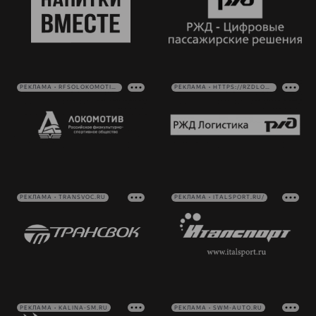
РЕКЛАМА • RFSOLOKOMOTIV.RU
РЕКЛАМА • HTTPS://RZDLOG.RU/
РЕКЛАМА • TRANSVOC.RU
РЕКЛАМА • ITALSPORT.RU/
РЕКЛАМА • KALINA-SM.RU
РЕКЛАМА • SWM-AUTO.RU