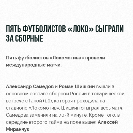
Видео
Туры по
стадиону
Фото
Места для
ПЯТЬ ФУТБОЛИСТОВ «ЛОКО» СЫГРАЛИ
МГН
ЗА СБОРНЫЕ
Пять футболистов «Локомотива» провели
международные матчи.
РЖД
Локо
Информация
Арена
Старт
для
болельщиков
Александр Самедов
и
Роман Шишкин
вышли в
Организация
Локо-Лето
мероприятий
Банковская
основном составе сборной России в товарищеской
Академия
карта
встрече с Ганой (1:0), которая проходила на
Аренда
«Локомотив»
стадионе «Локомотив». Шишкин отыграл весь матч,
Как
полей
Самедова заменили на 70-й минуте. Кроме того, в
поступить
Заставки
середине второго тайма на поле вышел
Алексей
Аренда
Миранчук
.
Руководство
площадей
Парковка