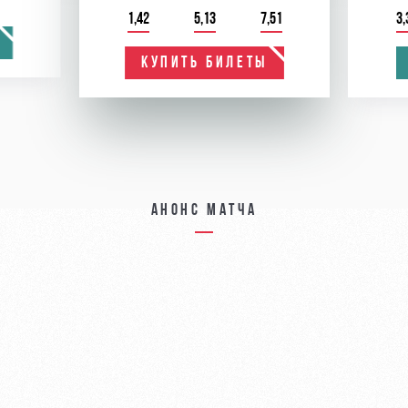
1,42
5,13
7,51
3,
КУПИТЬ БИЛЕТЫ
Анонс матча