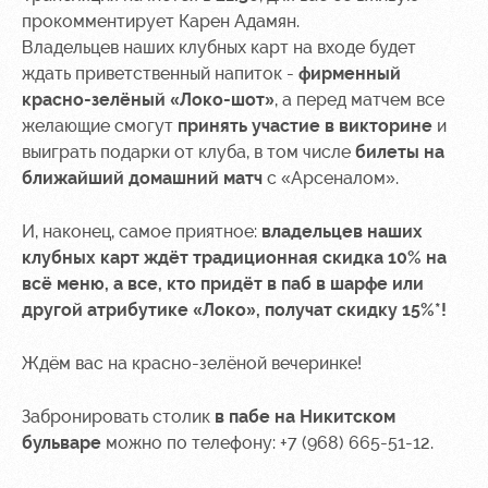
прокомментирует Карен Адамян.
Контакты
Ледовый
Карта
Владельцев наших клубных карт на входе будет
Академии
дворец
болельщика
ждать приветственный напиток -
фирменный
красно-зелёный «Локо-шот»
, а перед матчем все
Занятия
Программа
спортом
лояльности
желающие смогут
принять участие в
викторине
и
выиграть подарки от клуба, в том числе
билеты на
Информация
ближайший домашний матч
с «Арсеналом».
для
болельщиков
И, наконец, самое приятное:
владельцев наших
МГН
клубных карт ждёт традиционная скидка 10% на
всё меню, а все
, кто придёт в паб в шарфе или
другой атрибутике «Локо», получат скидку 15%*!
Ждём вас на красно-зелёной вечеринке!
Забронировать столик
в пабе на Никитском
бульваре
можно по телефону: +7 (968) 665-51-12.