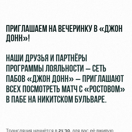
Видео
Туры по
стадиону
Фото
Места для
ПРИГЛАШАЕМ НА ВЕЧЕРИНКУ В «ДЖОН
МГН
ДОНН»!
НАШИ ДРУЗЬЯ И ПАРТНЁРЫ
ПРОГРАММЫ ЛОЯЛЬНОСТИ – СЕТЬ
РЖД
Локо
Информация
Арена
Старт
для
ПАБОВ «ДЖОН ДОНН» – ПРИГЛАШАЮТ
болельщиков
Организация
Локо-Лето
ВСЕХ ПОСМОТРЕТЬ МАТЧ С «РОСТОВОМ»
мероприятий
Банковская
В ПАБЕ НА НИКИТСКОМ БУЛЬВАРЕ.
Академия
карта
Аренда
«Локомотив»
Как
полей
поступить
Заставки
Аренда
Руководство
площадей
Парковка
Трансляция начнётся в
21:30
, для вас её вживую