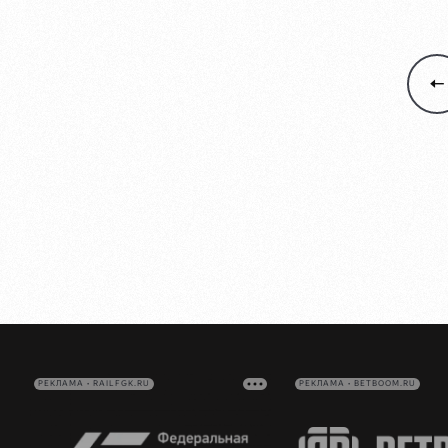
РЕКЛАМА • RAILFGK.RU
РЕКЛАМА • BETBOOM.RU