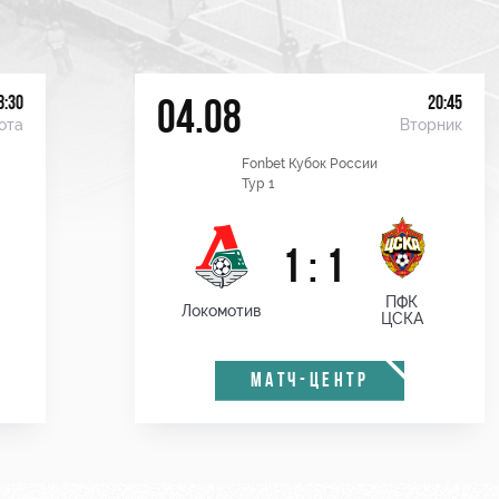
8:30
20:45
04.08
ота
Вторник
Fonbet Кубок России
Тур 1
1 : 1
ПФК
Локомотив
ЦСКА
МАТЧ-ЦЕНТР