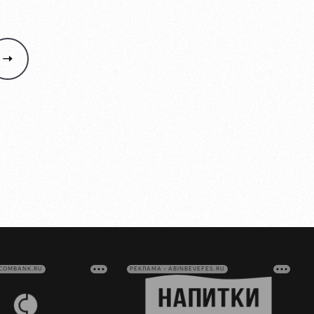
VCOMBANK.RU
РЕКЛАМА • ABINBEVEFES.RU