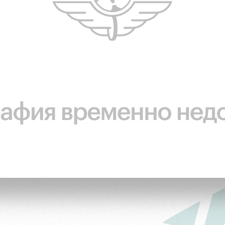
ьщиков
омотив»
ьщиков МГН