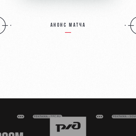
Анонс матча
РЕКЛАМА • FPC.RU
РЕКЛАМА • SO