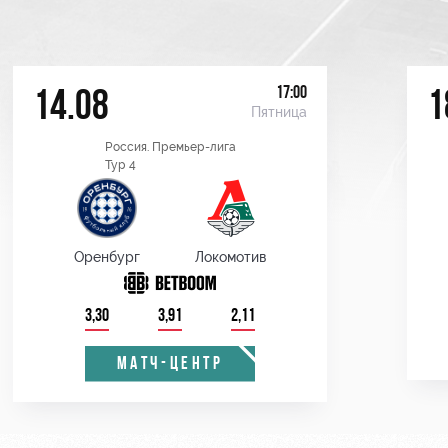
17:00
14.08
1
Пятница
Россия. Премьер-лига
Тур 4
Оренбург
Локомотив
3,30
3,91
2,11
МАТЧ-ЦЕНТР