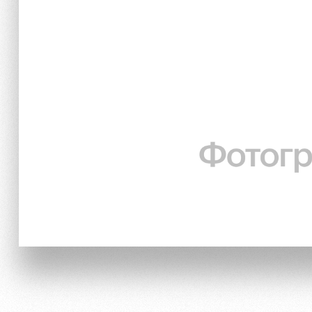
Локо Старт
Информация для болел
Локо-Лето
Банковская карта «Лок
Академия
Заставки
Как поступить
Парковка
Руководство
Карта болельщика
Контакты Академии
Программа лояльности
Информация для болел