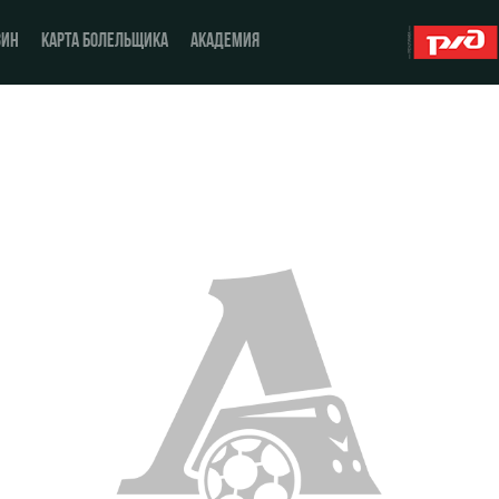
ЗИН
КАРТА БОЛЕЛЬЩИКА
АКАДЕМИЯ
О Клубе
ЖФК «Локомотив»
История
Молодёжка-юноши
Спонсоры
Молодёжка-девушки
Стать партнером
Контакты
Антидопинг