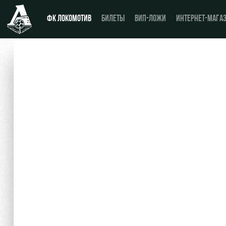
ФК ЛОКОМОТИВ
БИЛЕТЫ
ВИП-ЛОЖИ
ИНТЕРНЕТ-МАГА
Новости
День матча
Календарь
Купить билет
Турнирная таблица
ВИП-ЛОЖИ
Игроки
ВИП-ЗОНЫ
Тренерский штаб
СЕМЕЙНЫЙ СЕКТОР
Видео
Туры по стадиону
Фото
Места для МГН