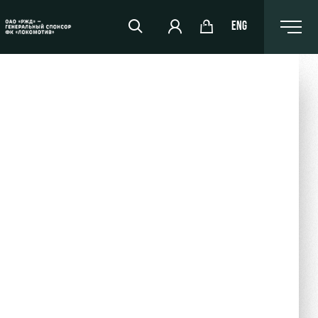
ENG
РЖД Арена
Организация мероприятий
Аренда полей
Аренда площадей
Ледовый дворец
Занятия спортом