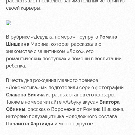
рассказывает несколько занимательных историй из
своей карьеры.
Руководство
Ледовый
Карта
дворец
болельщика
Контакты
Академии
Занятия
Программа
спортом
лояльности
В рубрике «Девушка номера» - супруга
Романа
Шишкина
Марина, которая рассказала о
Информация
знакомстве с защитником «Локо», его
для
романтических поступках и помощи в воспитании
болельщиков
МГН
ребенка.
В честь дня рождения главного тренера
«Локомотива» мы подготовили серию фотографий
Славена Билича
из разных этапов его карьеры.
Также в номере читайте «Азбуку вкуса»
Виктора
Обинны
, рассказ о Воронеже от Романа Шишкина,
интервью полузащитника молодежного состава
Панайота Хартияди
и многое другое.