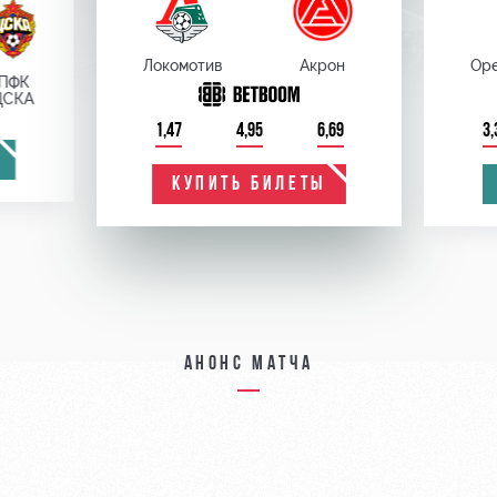
Локомотив
Акрон
Оре
ПФК
ЦСКА
1,47
4,95
6,69
3,
КУПИТЬ БИЛЕТЫ
Анонс матча