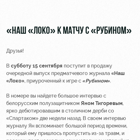
Видео
Туры по
стадиону
Фото
Места для
«НАШ «ЛОКО» К МАТЧУ С «РУБИНОМ»
МГН
Друзья!
В
субботу 15 сентября
поступит в продажу
РЖД
Отбор
Информация
очередной выпуск предматчевого журнала
«Наш
Арена
для
«Локо»
, приуроченный к игре с
«Рубином»
.
Локо
болельщиков
Организация
Старт
В номере вы найдете большое интервью с
мероприятий
Банковская
белорусским полузащитником
Яном Тигоревым
,
Локо-Лето
карта
ярко дебютировавшим в столичном дерби со
Аренда
«Локомотив»
Академия
полей
«Спартаком» две недели назад. В своем интервью
Заставки
журналу Ян вспоминает большой период времени,
Как
Аренда
который ему пришлось пропустить из-за травм, и
поступить
площадей
Парковка