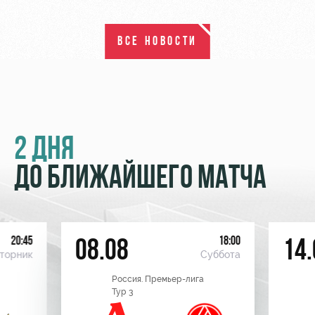
ВСЕ НОВОСТИ
2 ДНЯ
ДО БЛИЖАЙШЕГО МАТЧА
20:45
18:00
08.08
14.
торник
Суббота
Россия. Премьер-лига
Тур 3