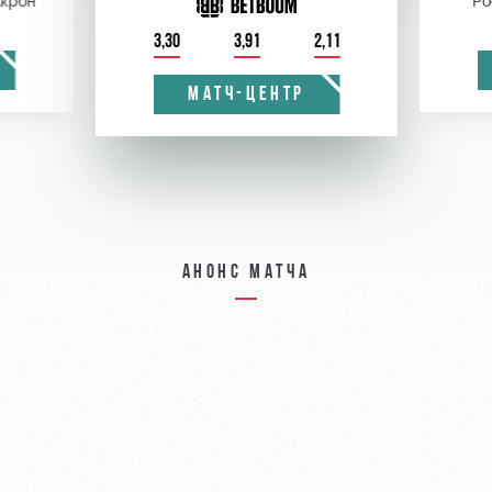
крон
Ро
3,30
3,91
2,11
МАТЧ-ЦЕНТР
Анонс матча