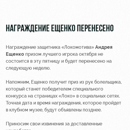
Видео
Места для
МГН
Фото
НАГРАЖДЕНИЕ ЕЩЕНКО ПЕРЕНЕСЕНО
Награждение защитника «Локомотива»
Андрея
РЖД
Локо
Информация
Ещенко
призом лучшего игрока октября не
Арена
Старт
для
состоится в эту пятницу и будет перенесено на
болельщиков
следующую неделю.
Организация
Локо-Лето
мероприятий
Банковская
Напомним, Ещенко получит приз из рук болельщика,
Академия
карта
Аренда
который станет победителем специального
«Локомотив»
Как
полей
конкурса на страницах «Локо» в социальных сетях.
поступить
Заставки
Точная дата и время награждения, которое пройдет
Аренда
в клубном музее, будут объявлены позднее.
Руководство
площадей
Программа
лояльности
Приносим свои извинения за доставленные
Контакты
Ледовый