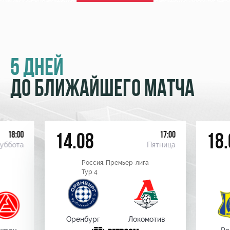
5 ДНЕЙ
ДО БЛИЖАЙШЕГО МАТЧА
18:00
17:00
14.08
18.
уббота
Пятница
Россия. Премьер-лига
Тур 4
Оренбург
Локомотив