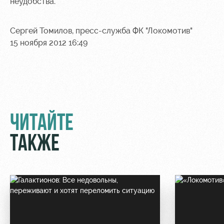
Академии
неудобства.
дворец
Карта
болельщика
Занятия
Сергей Томилов, пресс-служба ФК "Локомотив"
спортом
Парковка
15 ноября 2012 16:49
Информация
для
болельщиков
МГН
ЧИТАЙТЕ
ТАКЖЕ