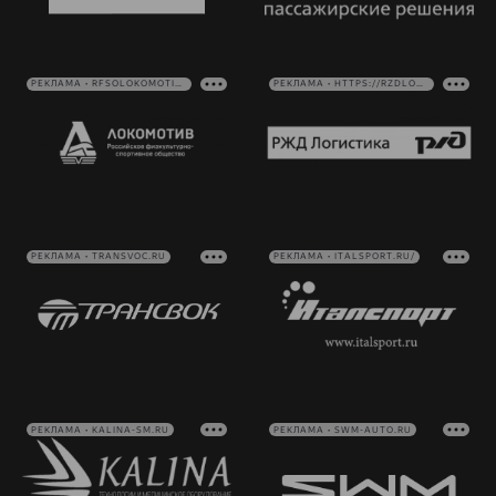
РЕКЛАМА • RFSOLOKOMOTIV.RU
РЕКЛАМА • HTTPS://RZDLOG.RU/
РЕКЛАМА • TRANSVOC.RU
РЕКЛАМА • ITALSPORT.RU/
РЕКЛАМА • KALINA-SM.RU
РЕКЛАМА • SWM-AUTO.RU