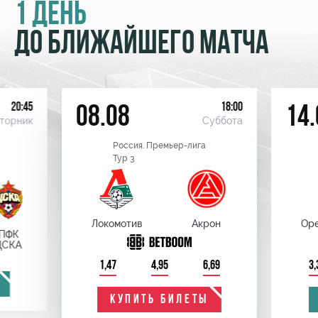
1 ДЕНЬ
ДО БЛИЖАЙШЕГО МАТЧА
20:45
18:00
08.08
14.
торник
Суббота
Россия. Премьер-лига
Тур 3
Локомотив
Акрон
Оре
ПФК
ЦСКА
1,47
4,95
6,69
3,
КУПИТЬ БИЛЕТЫ