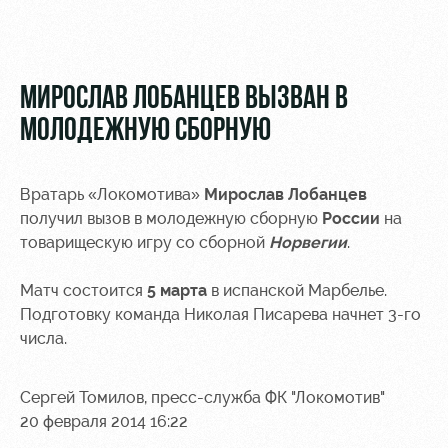
Видео
Туры по
стадиону
Фото
Места для
МИРОСЛАВ ЛОБАНЦЕВ ВЫЗВАН В
МГН
МОЛОДЕЖНУЮ СБОРНУЮ
Вратарь «Локомотива»
Мирослав Лобанцев
получил вызов в молодежную сборную
России
на
РЖД
Локо
Информация
товарищескую игру со сборной
Норвегии
.
Арена
Старт
для
болельщиков
Матч состоится
5 марта
в испанской Марбелье.
Организация
Локо-Лето
мероприятий
Банковская
Подготовку команда Николая Писарева начнет 3-го
Академия
карта
числа.
Аренда
«Локомотив»
Как
полей
поступить
Заставки
Сергей Томилов, пресс-служба ФК "Локомотив"
Аренда
20 февраля 2014 16:22
Руководство
площадей
Парковка