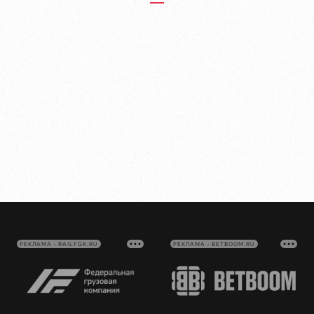
РЕКЛАМА • RAILFGK.RU
РЕКЛАМА • BETBOOM.RU