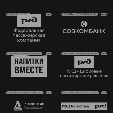
РЕКЛАМА • FPC.RU
РЕКЛАМА • SOVCOMBANK.RU
РЕКЛАМА • ABINBEVEFES.RU
РЕКЛАМА • SMARTTRAVEL.RU
РЕКЛАМА • RFSOLOKOMOTIV.RU
РЕКЛАМА • HTTPS://RZDLOG.RU/