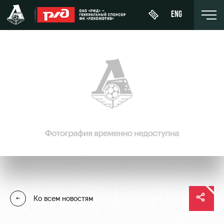
ENG
День
О Клубе
Новости
ЖФК
матча
«Локомотив»
История
Календарь
Купить
Молодёжка-
Спонсоры
билет
Турнирная
юноши
таблица
Стать
ВИП-ЛОЖИ
Молодёжка-
партнером
Игроки
девушки
ВИП-ЗОНЫ
Контакты
Тренерский
СЕМЕЙНЫЙ
Ко всем новостям
штаб
Антидопинг
СЕКТОР