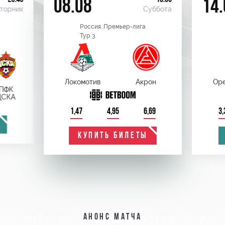
08.08
14.
торник
Суббота
Россия. Премьер-лига
Тур 3
Локомотив
Акрон
Оре
ПФК
ЦСКА
1,47
4,95
6,69
3,
КУПИТЬ БИЛЕТЫ
Анонс матча