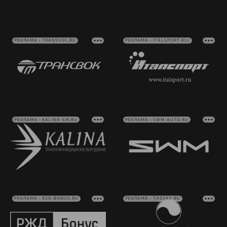
РЕКЛАМА • TRANSVOC.RU
РЕКЛАМА • ITALSPORT.RU/
РЕКЛАМА • KALINA-SM.RU
РЕКЛАМА • SWM-AUTO.RU
РЕКЛАМА • RZD-BONUS.RU
РЕКЛАМА • TASSAY.RU