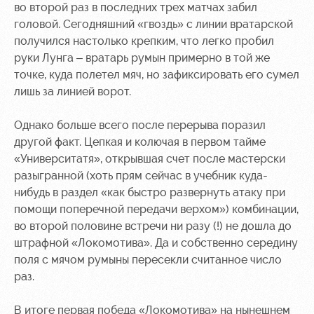
во второй раз в последних трех матчах забил
головой. Сегодняшний «гвоздь» с линии вратарской
получился настолько крепким, что легко пробил
руки Лунга – вратарь румын примерно в той же
точке, куда полетел мяч, но зафиксировать его сумел
лишь за линией ворот.
Однако больше всего после перерыва поразил
другой факт. Цепкая и колючая в первом тайме
«Университатя», открывшая счет после мастерски
разыгранной (хоть прям сейчас в учебник куда-
нибудь в раздел «как быстро развернуть атаку при
помощи поперечной передачи верхом») комбинации,
во второй половине встречи ни разу (!) не дошла до
штрафной «Локомотива». Да и собственно середину
поля с мячом румыны пересекли считанное число
раз.
В итоге первая победа «Локомотива» на нынешнем