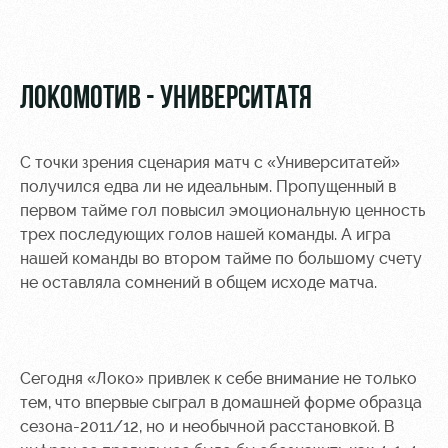
Видео
Туры по
стадиону
Фото
Места для
ЛОКОМОТИВ - УНИВЕРСИТАТЯ
МГН
С точки зрения сценария матч с «Университатей»
получился едва ли не идеальным. Пропущенный в
первом тайме гол повысил эмоциональную ценность
РЖД
Локо
Информация
трех последующих голов нашей команды. А игра
Арена
Старт
для
нашей команды во втором тайме по большому счету
болельщиков
не оставляла сомнений в общем исходе матча.
Организация
Локо-Лето
мероприятий
Банковская
Академия
карта
Аренда
«Локомотив»
Как
полей
Сегодня «Локо» привлек к себе внимание не только
поступить
Заставки
тем, что впервые сыграл в домашней форме образца
Аренда
сезона-2011/12, но и необычной расстановкой. В
Руководство
площадей
Парковка