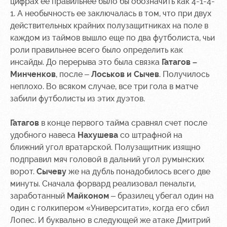
цифрах ее правильнее было бы обозначить как 4-1-4-
1. А необычность ее заключалась в том, что при двух
Контакты
Ледовый
Карта
действительных крайних полузащитниках на поле в
Академии
дворец
болельщика
каждом из таймов вышло еще по два футболиста, чьи
Занятия
Программа
роли правильнее всего было определить как
спортом
лояльности
инсайды. До перерыва это была связка
Гатагов –
Минченков
, после –
Лоськов и Сычев
. Получилось
Информация
неплохо. Во всяком случае, все три гола в матче
для
забили футболисты из этих дуэтов.
болельщиков
МГН
Гатагов
в конце первого тайма сравнял счет после
удобного навеса
Нахушева
со штрафной на
ближний угол вратарской. Полузащитник изящно
подправил мяч головой в дальний угол румынских
ворот.
Сычеву
же на дубль понадобилось всего две
минуты. Сначала форвард реализовал пенальти,
заработанный
Майконом
– бразилец убегал один на
один с голкипером «Университати», когда его сбил
Лопес. И буквально в следующей же атаке Дмитрий