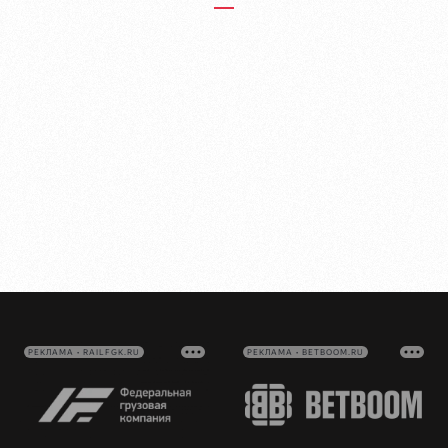
РЕКЛАМА • RAILFGK.RU
РЕКЛАМА • BETBOOM.RU