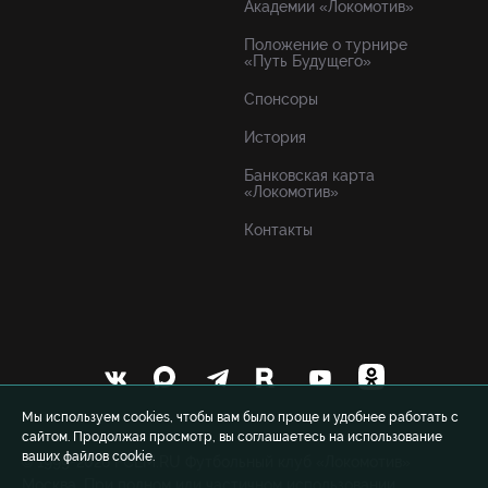
Академии «Локомотив»
Положение о турнире
«Путь Будущего»
Спонсоры
История
Банковская карта
«Локомотив»
Контакты
Мы используем cookies, чтобы вам было проще и удобнее работать с
сайтом. Продолжая просмотр, вы соглашаетесь на использование
ваших файлов cookie.
© 1999-2026 FCLM.RU Футбольный клуб «Локомотив»
Москва. При полном или частичном использовании