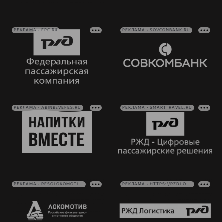
РЕКЛАМА • FPC.RU
РЕКЛАМА • SOVCOMBANK.RU
РЕКЛАМА • ABINBEVEFES.RU
РЕКЛАМА • SMARTTRAVEL.RU
РЕКЛАМА • RFSOLOKOMOTIV.RU
РЕКЛАМА • HTTPS://RZDLOG.RU/