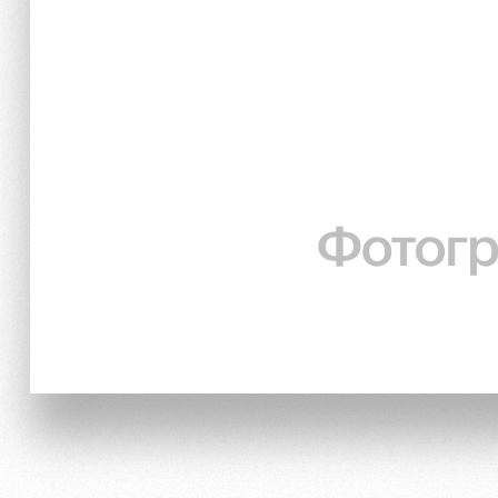
Локо Старт
Информация для болел
Локо-Лето
Банковская карта «Лок
Академия
Заставки
Как поступить
Программа лояльности
Руководство
Карта болельщика
Контакты Академии
Парковка
Информация для болел