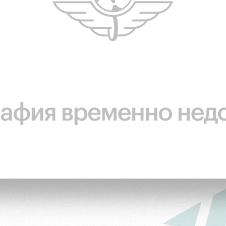
ьщиков
омотив»
ьщиков МГН