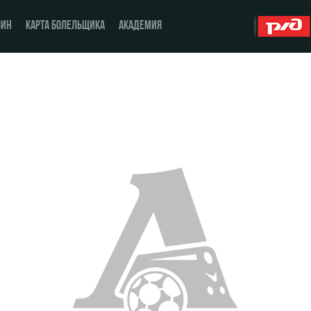
ЗИН
КАРТА БОЛЕЛЬЩИКА
АКАДЕМИЯ
О Клубе
ЖФК «Локомотив»
История
Молодёжка-юноши
Спонсоры
Молодёжка-девушки
Стать партнером
Контакты
Антидопинг