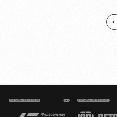
РЕКЛАМА • RAILFGK.RU
РЕКЛАМА • BETBOOM.RU