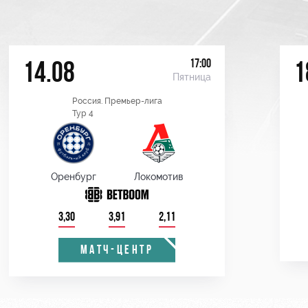
17:00
14.08
1
Пятница
Россия. Премьер-лига
Тур 4
Оренбург
Локомотив
3,30
3,91
2,11
МАТЧ-ЦЕНТР