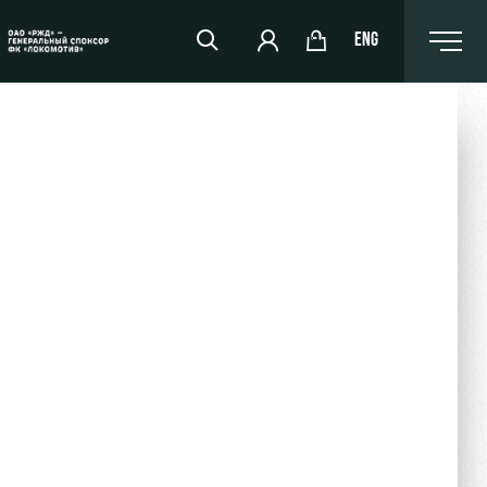
ENG
РЖД Арена
Организация мероприятий
Аренда полей
Аренда площадей
Ледовый дворец
Занятия спортом