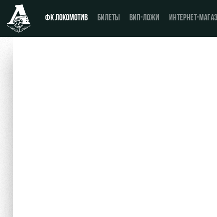
ФК ЛОКОМОТИВ
БИЛЕТЫ
ВИП-ЛОЖИ
ИНТЕРНЕТ-МАГА
Новости
Купить билет
Календарь
ВИП-ЛОЖИ
Турнирная таблица
ВИП-ЗОНЫ
Игроки
СЕМЕЙНЫЙ СЕКТОР
Тренерский штаб
Туры по стадиону
Видео
Места для МГН
Фото