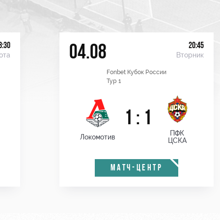
8:30
20:45
04.08
ота
Вторник
Fonbet Кубок России
Тур 1
1 : 1
ПФК
Локомотив
ЦСКА
МАТЧ-ЦЕНТР