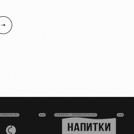
VCOMBANK.RU
РЕКЛАМА • ABINBEVEFES.RU