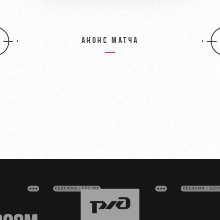
Анонс матча
РЕКЛАМА • FPC.RU
РЕКЛАМА • SO