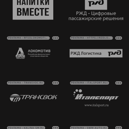
РЕКЛАМА • RFSOLOKOMOTIV.RU
РЕКЛАМА • HTTPS://RZDLOG.RU/
РЕКЛАМА • TRANSVOC.RU
РЕКЛАМА • ITALSPORT.RU/
РЕКЛАМА • KALINA-SM.RU
РЕКЛАМА • SWM-AUTO.RU