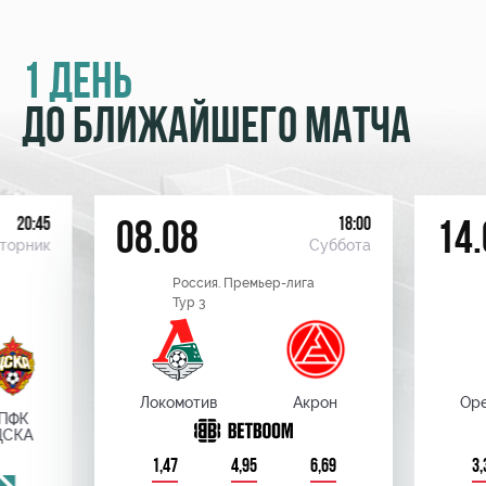
1 ДЕНЬ
ДО БЛИЖАЙШЕГО МАТЧА
20:45
18:00
08.08
14.
торник
Суббота
Россия. Премьер-лига
Тур 3
Локомотив
Акрон
Оре
ПФК
ЦСКА
1,47
4,95
6,69
3,