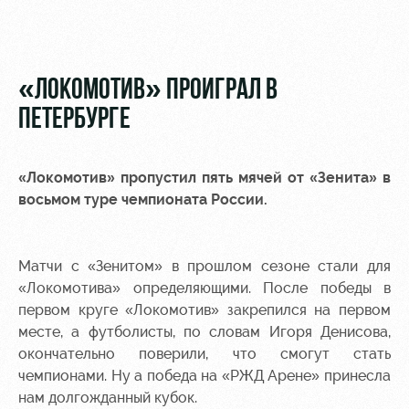
Видео
Туры по
стадиону
Фото
Места для
«ЛОКОМОТИВ» ПРОИГРАЛ В
МГН
ПЕТЕРБУРГЕ
«Локомотив» пропустил пять мячей от «Зенита» в
восьмом туре чемпионата России.
РЖД
Локо
Информация
Арена
Старт
для
болельщиков
Матчи с «Зенитом» в прошлом сезоне стали для
Организация
Локо-Лето
мероприятий
Банковская
«Локомотива» определяющими. После победы в
Академия
карта
первом круге «Локомотив» закрепился на первом
Аренда
«Локомотив»
месте, а футболисты, по словам Игоря Денисова,
Как
полей
окончательно поверили, что смогут стать
поступить
Заставки
чемпионами. Ну а победа на «РЖД Арене» принесла
Аренда
нам долгожданный кубок.
Руководство
площадей
Парковка