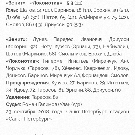
«Зенит» - «Локомотив» - 5:3
(1:1)
Голы:
Шатов, 14 (1:0). Баринов, 18 (1:1). Ерохин, 49 (2:1).
Дзюба, 58 (3:1). Шатов, 65 (4:1). Ал.Миранчук, 75 (4:2).
Смолов, 86 (4:3). Дриусси, 90 (5:3)
«Зенит»:
Лунев, Паредес, Иванович, Дриусси
(Кокорин, 92), Нету, Кузяев (Эрнани, 73), Набиуллин,
Шатов (Маркизио, 68), Смольников, Ерохин, Дзюба
«Локомотив»:
Гилерме, Игнатьев (Миранчук Ан),
Чорлука (Тарасов, 78), Хёведес, Кверквелия, Идову,
Денисов, Баринов, Миранчук Ал, Фернандеш, Смолов
Предупреждения:
Кузяев, 27. Баринов, 29. Игнатьев,
34. Идову, 72. Тарасов, 81. Эрнани, 88. Дриусси, 90
Удаление:
Тарасов, 82
Судья:
Роман Галимов (Улан-Удэ)
23 сентября 2018 года. Санкт-Петербург, стадион
«Санкт-Петербург»