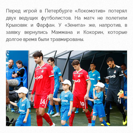
Контакты
Ледовый
Карта
Перед игрой в Петербурге «Локомотив» потерял
Академии
дворец
болельщика
двух ведущих футболистов. На матч не полетили
Крыховяк и Фарфан. У «Зенита» же, напротив, в
Занятия
Программа
заявку вернулись Маммана и Кокорин, которые
спортом
лояльности
долгое время были травмированы.
Информация
для
болельщиков
МГН