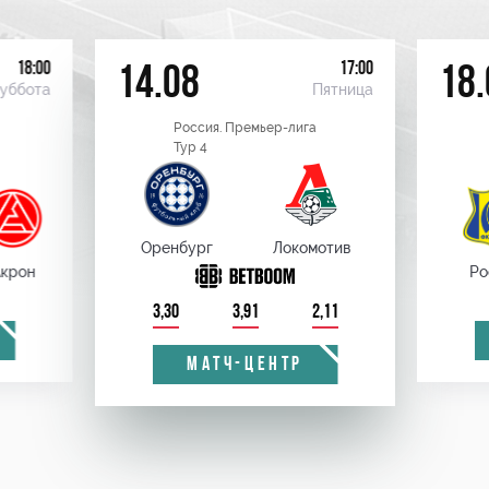
18:00
17:00
14.08
18.
уббота
Пятница
Россия. Премьер-лига
Тур 4
Оренбург
Локомотив
крон
Ро
3,30
3,91
2,11
МАТЧ-ЦЕНТР