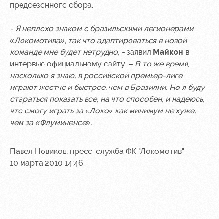
Академии
дворец
Карта
предсезонного сбора.
болельщика
Занятия
- Я неплохо знаком с бразильскими легионерами
спортом
Парковка
«Локомотива», так что адаптироваться в новой
Информация
команде мне будет нетрудно, -
заявил
Майкон
в
для
интервью официальному сайту
. – В то же время,
болельщиков
насколько я знаю, в российской премьер-лиге
МГН
играют жестче и быстрее, чем в Бразилии. Но я буду
стараться показать все, на что способен, и надеюсь,
что смогу играть за «Локо» как минимум не хуже,
чем за «Флуминенсе».
Павел Новиков, пресс-служба ФК "Локомотив"
10 марта 2010 14:46