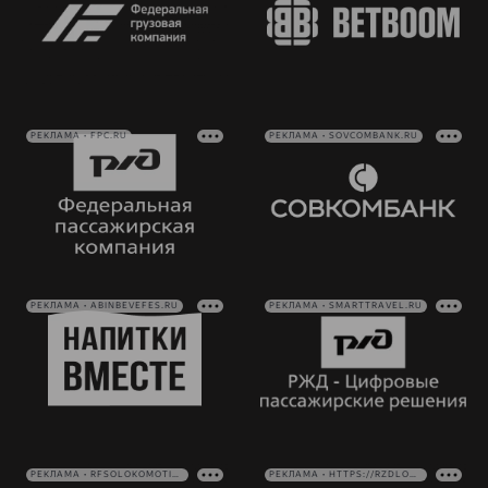
РЕКЛАМА • FPC.RU
РЕКЛАМА • SOVCOMBANK.RU
РЕКЛАМА • ABINBEVEFES.RU
РЕКЛАМА • SMARTTRAVEL.RU
РЕКЛАМА • RFSOLOKOMOTIV.RU
РЕКЛАМА • HTTPS://RZDLOG.RU/