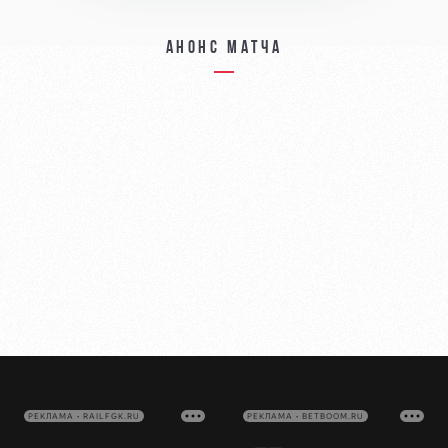
Анонс матча
РЕКЛАМА • RAILFGK.RU
РЕКЛАМА • BETBOOM.RU