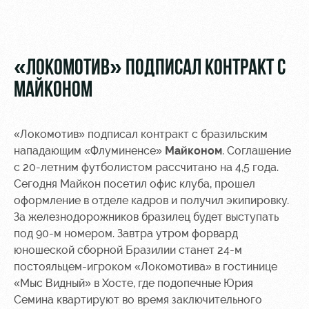
Видео
Места для
МГН
Фото
«ЛОКОМОТИВ» ПОДПИСАЛ КОНТРАКТ С
МАЙКОНОМ
РЖД
Локо
Информация
«Локомотив» подписал контракт с бразильским
Арена
Старт
для
нападающим «Флуминенсе»
Майконом
. Соглашение
болельщиков
с 20-летним футболистом рассчитано на 4,5 года.
Организация
Локо-Лето
мероприятий
Банковская
Сегодня Майкон посетил офис клуба, прошел
Академия
карта
оформление в отделе кадров и получил экипировку.
Аренда
«Локомотив»
За железнодорожников бразилец будет выступать
Как
полей
под 90-м номером. Завтра утром форвард
поступить
Заставки
юношеской сборной Бразилии станет 24-м
Аренда
постояльцем-игроком «Локомотива» в гостинице
Руководство
площадей
Программа
лояльности
«Мыс Видный» в Хосте, где подопечные Юрия
Контакты
Ледовый
Семина квартируют во время заключительного