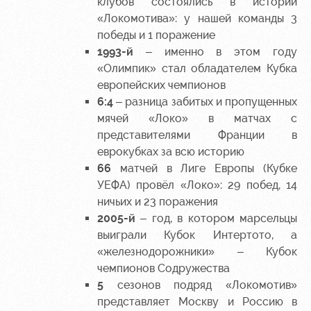
клубов состоялись в истории
«Локомотива»: у нашей команды 3
победы и 1 поражение
1993-й
– именно в этом году
«Олимпик» стал обладателем Кубка
европейских чемпионов
6:4
– разница забитых и пропущенных
мячей «Локо» в матчах с
представителями Франции в
еврокубках за всю историю
66
матчей в Лиге Европы (Кубке
УЕФА) провёл «Локо»: 29 побед, 14
ничьих и 23 поражения
2005-й
– год, в котором марсельцы
выиграли Кубок Интертото, а
«железнодорожники» – Кубок
чемпионов Содружества
5
сезонов подряд «Локомотив»
представляет Москву и Россию в