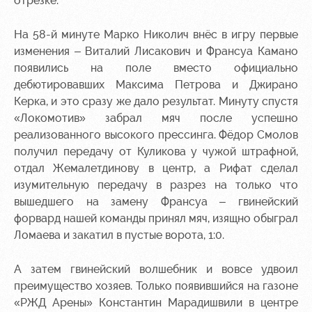
отрезке.
На 58-й минуте Марко Николич внёс в игру первые
изменения – Виталий Лисакович и Франсуа Камано
появились на поле вместо официально
дебютировавших Максима Петрова и Джирано
Керка, и это сразу же дало результат. Минуту спустя
«Локомотив» забрал мяч после успешно
реализованного высокого прессинга. Фёдор Смолов
получил передачу от Куликова у чужой штрафной,
отдал Жемалетдинову в центр, а Рифат сделал
изумительную передачу в разрез на только что
вышедшего на замену Франсуа – гвинейский
форвард нашей команды принял мяч, изящно обыграл
Ломаева и закатил в пустые ворота, 1:0.
А затем гвинейский волшебник и вовсе удвоил
преимущество хозяев. Только появившийся на газоне
«РЖД Арены» Константин Марадишвили в центре