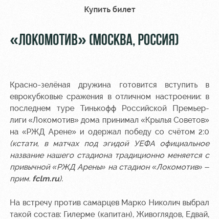
Купить билет
Контакты
Ледовый
Карта
Академии
дворец
болельщика
«ЛОКОМОТИВ» (МОСКВА, РОССИЯ)
Занятия
Программа
спортом
лояльности
Информация
Красно-зелёная дружина готовится вступить в
для
болельщиков
еврокубковые сражения в отличном настроении: в
МГН
последнем туре Тинькофф Российской Премьер-
лиги «Локомотив» дома принимал «Крылья Советов»
на «РЖД Арене» и одержал победу со счётом 2:0
(кстати, в матчах под эгидой УЕФА официальное
название нашего стадиона традиционно меняется с
привычной «РЖД Арены» на стадион «Локомотив» –
прим.
fclm.ru
)
.
На встречу против самарцев Марко Николич выбрал
такой состав: Гилерме (капитан), Живоглядов, Едвай,