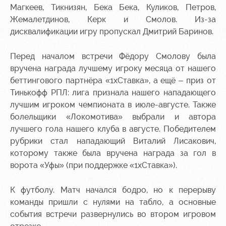
Магкеев, Тикнизян, Бека Бека, Куликов, Петров,
Жемалетдинов, Керк и Смолов. Из-за
дисквалификации игру пропускал Дмитрий Баринов.
Перед началом встречи Фёдору Смолову была
вручена награда лучшему игроку месяца от нашего
беттингового партнёра «1xСтавка», а ещё – приз от
Тинькофф РПЛ: лига признала нашего нападающего
лучшим игроком чемпионата в июле-августе. Также
болельщики «Локомотива» выбрали и автора
лучшего гола нашего клуба в августе. Победителем
рубрики стал нападающий Виталий Лисакович,
которому также была вручена награда за гол в
ворота «Уфы» (при поддержке «1хСтавка»).
К футболу. Матч начался бодро, но к перерыву
команды пришли с нулями на табло, а основные
события встречи развернулись во втором игровом