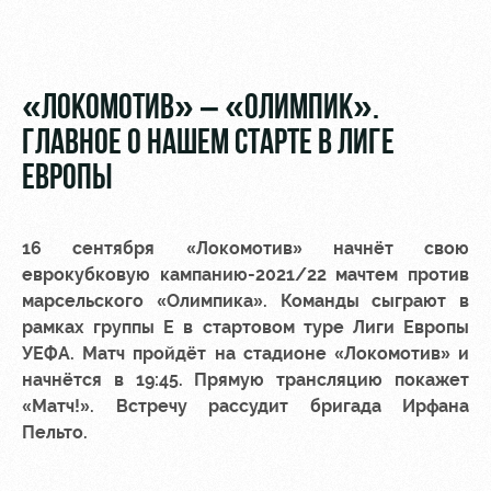
Видео
Туры по
стадиону
Фото
Места для
«ЛОКОМОТИВ» – «ОЛИМПИК».
МГН
ГЛАВНОЕ О НАШЕМ СТАРТЕ В ЛИГЕ
ЕВРОПЫ
16 сентября «Локомотив» начнёт свою
РЖД
Локо
Информация
еврокубковую кампанию-2021/22 мачтем против
Арена
Старт
для
болельщиков
марсельского «Олимпика». Команды сыграют в
Организация
Локо-Лето
рамках группы E в стартовом туре Лиги Европы
мероприятий
Банковская
УЕФА. Матч пройдёт на стадионе «Локомотив» и
Академия
карта
начнётся в 19:45. Прямую трансляцию покажет
Аренда
«Локомотив»
«Матч!». Встречу рассудит бригада Ирфана
Как
полей
Пельто.
поступить
Заставки
Аренда
Руководство
площадей
Парковка