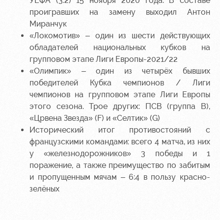
УЕФА (3:2) 15 ноября 2020 года. В составе
проигравших на замену выходил Антон
Миранчук
«Локомотив» – один из шести действующих
обладателей национальных кубков на
групповом этапе Лиги Европы-2021/22
«Олимпик» – один из четырёх бывших
победителей Кубка чемпионов / Лиги
чемпионов на групповом этапе Лиги Европы
этого сезона. Трое других: ПСВ (группа B),
«Црвена Звезда» (F) и «Селтик» (G)
Исторический итог противостояний с
французскими командами: всего 4 матча, из них
у «железнодорожников» 3 победы и 1
поражение, а также преимущество по забитым
и пропущенным мячам – 6:4 в пользу красно-
зелёных