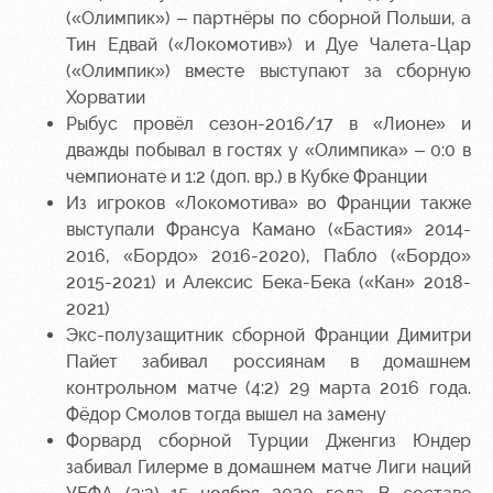
(«Олимпик») – партнёры по сборной Польши, а
Тин Едвай («Локомотив») и Дуе Чалета-Цар
(«Олимпик») вместе выступают за сборную
Хорватии
Рыбус провёл сезон-2016/17 в «Лионе» и
дважды побывал в гостях у «Олимпика» – 0:0 в
чемпионате и 1:2 (доп. вр.) в Кубке Франции
Из игроков «Локомотива» во Франции также
выступали Франсуа Камано («Бастия» 2014-
2016, «Бордо» 2016-2020), Пабло («Бордо»
2015-2021) и Алексис Бека-Бека («Кан» 2018-
2021)
Экс-полузащитник сборной Франции Димитри
Пайет забивал россиянам в домашнем
контрольном матче (4:2) 29 марта 2016 года.
Фёдор Смолов тогда вышел на замену
Форвард сборной Турции Дженгиз Юндер
забивал Гилерме в домашнем матче Лиги наций