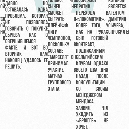
ДНЯ
ТОЛЬКО, ЧТО
ВОЗРАЖАЛ
КОТОРЫЙ
ДАВНО. НО
НОЙ
СЫЧЕВ НЕ
ПРОТИВ
ЯВЛЯЕТСЯ
ОСТАВАЛАСЬ ОДНА
СМОЖЕТ
ПЕРЕХОДА В
АГЕНТОМ
ПРОБЛЕМА, КОТОРАЯ
ТСЯ
СЫГРАТЬ В
«ЛОКОМОТИВ».
ДМИТРИЯ
НЕ ПОЗВОЛЯЛА
ВОЙ
ПЛЕЙ-ОФФ
БОЛЕЕ ТОГО, У
СЫЧЕВА
ГОВОРИТЬ О ПОКУПКЕ
НА
ЛИГИ
НАС НА РУКАХ
СПРОСИЛ Е
СЫЧЕВА КАК О
 В
ЧЕМПИОНОВ,
БЫЛ ГОТОВЫЙ
СВЕРШИВШЕМСЯ
ПОСКОЛЬКУ В
КОНТРАКТ,
ФАКТЕ. И ВОТ ВО
СОСТАВЕ
ПОДПИСАННЫЙ
ВТОРНИК НАМ
"МАРСЕЛЯ" ОН
БЕЛЬГИЙСКИМ
НАКОНЕЦ УДАЛОСЬ ЕЕ
ПРИНИМАЛ
КЛУБОМ. ОДНАКО
РЕШИТЬ.
УЧАСТИЕ В
ВСЕГО ДВА ДНЯ
МАТЧАХ
НАЗАД ПОСЛЕ
ГРУППОВОГО
КОНСУЛЬТАЦИЙ
ЭТАПА.
СО СВОИМ
МЕНЕДЖЕРОМ
МЕНДОСА
ЗАЯВИЛ, ЧТО
УХОДИТЬ ИЗ
«БРЮГГЕ» НЕ
ХОЧЕТ.