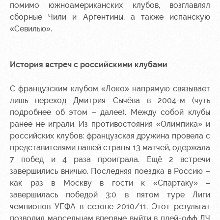
помимо южноамериканских клубов, возглавлял
сборные Чили и Аргентины, а также испанскую
«Севилью».
История встреч с российскими клубами
С французским клубом «Локо» напрямую связывает
лишь переход Дмитрия Сычёва в 2004-м (чуть
подробнее об этом – далее). Между собой клубы
ранее не играли. Из противостояния «Олимпика» и
российских клубов: французская дружина провела с
представителями нашей страны 13 матчей, одержала
7 побед и 4 раза проиграла. Ещё 2 встречи
завершились вничью. Последняя поездка в Россию –
как раз в Москву в гости к «Спартаку» –
завершилась победой 3:0 в пятом туре Лиги
чемпионов УЕФА в сезоне-2010/11. Этот результат
позволил марсельцам впервые выйти в плей-офф ЛЧ