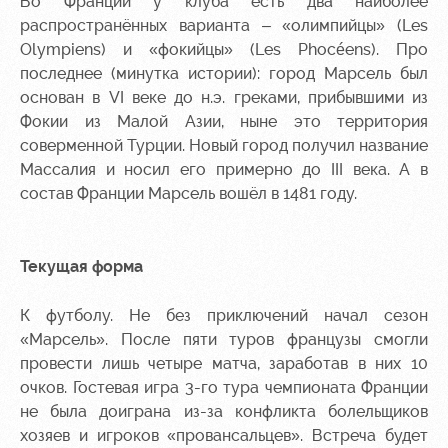
Во Франции у клуба есть два наиболее
распространённых варианта – «олимпийцы» (Les
Olympiens) и «фокийцы» (Les Phocéens). Про
последнее (минутка истории): город Марсель был
основан в VI веке до н.э. греками, прибывшими из
Фокии из Малой Азии, ныне это территория
соверменной Турции. Новый город получил название
Массалия и носил его примерно до III века. А в
состав Франции Марсель вошёл в 1481 году.
Текущая форма
К футболу. Не без приключений начал сезон
«Марсель». После пяти туров французы смогли
провести лишь четыре матча, заработав в них 10
очков. Гостевая игра 3-го тура чемпионата Франции
не была доиграна из-за конфликта болельщиков
хозяев и игроков «провансальцев». Встреча будет