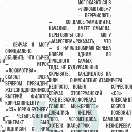
МОГ ОКАЗАТЬСЯ В
«ЛОКОМОТИВЕ»?
– ПЕРЕЧИСЛЯТЬ
– КОГДА
ВСЕ ФАМИЛИИ НЕ
НАЧАЛИСЬ
ИМЕЕТ СМЫСЛА.
ПЕРЕГОВОРЫ С
НО МОГУ
«МАРСЕЛЕМ»?
СКАЗАТЬ, ЧТО
– СЕЙЧАС Я МОГУ
– В НАЧАЛЕ
ПОМИМО СЫЧЕВА
ОФИЦИАЛЬНО
НОЯБРЯ
ОДНИМ ИЗ
ОБЪЯВИТЬ, ЧТО СЫЧЕВ
ЛИ
ПРОШЛОГО
САМЫХ
– ИГРОК
ГОДА. НЕ БУДУ
РЕАЛЬНЫХ
«ЛОКОМОТИВА», –
СКРЫВАТЬ:
КАНДИДАТОВ НА
СКАЗАЛ ВЧЕРА
ТИ,
ШЛИ ОНИ
УСИЛЕНИЕ АТАКИ
ВЧЕРА
ВЕЧЕРОМ ПРЕЗИДЕНТ
НЕПРОСТО. НО
БЫЛ
КОРРЕСПО
ЖЕЛЕЗНОДОРОЖНИКОВ
СЕЙЧАС ЭТО
ПЕРУАНСКИЙ
«СЭ»
ВАЛЕРИЙ ФИЛАТОВ
О
УЖЕ НЕ ВАЖНО.
ФОРВАРД
АЛЕКСАНД
КОРРЕСПОНДЕНТУ
ГЛАВНОЕ - МЫ
«БРЮГГЕ»
БОБРОВ
«СЭ» ЮРИЮ БУТНЕВУ.
ДОБИЛИСЬ
АНДРЕС
ПОЗВОНИЛ
– ЧЕТЫРЕХЛЕТНИЙ
 В
ТОГО, ЧЕГО
МЕНДОСА. САМ
ПАВЛУ
КОНТРАКТ БЫЛ
»,
ХОТЕЛИ. ЖАЛЬ
ИГРОК НЕ
АНДРЕЕВУ,
ПОДПИСАН С НИМ