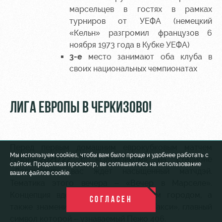
марсельцев в гостях в рамках
турниров от УЕФА (немецкий
«Кельн» разгромил французов 6
ноября 1973 года в Кубке УЕФА)
3-е
место занимают оба клуба в
своих национальных чемпионатах
ЛИГА ЕВРОПЫ В ЧЕРКИЗОВО!
Перед первым домашним еврокубковым матчем
Мы используем cookies, чтобы вам было проще и удобнее работать с
сезона-2021/22 с «Олимпиком» на стадионе
сайтом. Продолжая просмотр, вы соглашаетесь на использование
«Локомотив» вас ждёт насыщенный матчдэй.
ваших файлов cookie.
Тематика этого вечера – «Вечер в Марселе».
Концепция вдохновлена французским городом, а
СОГЛАСЕН
также знаменитой кинофраншизой «Такси», главный
символ которой – узнаваемый Пежо 406.