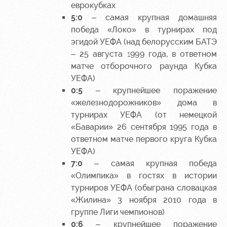
еврокубках
5:0
– самая крупная домашняя
победа «Локо» в турнирах под
эгидой УЕФА (над белорусским БАТЭ
– 25 августа 1999 года, в ответном
матче отборочного раунда Кубка
УЕФА)
0:5
– крупнейшее поражение
«железнодорожников» дома в
турнирах УЕФА (от немецкой
«Баварии» 26 сентября 1995 года в
ответном матче первого круга Кубка
УЕФА)
7:0
– самая крупная победа
«Олимпика» в гостях в истории
турниров УЕФА (обыграна словацкая
«Жилина» 3 ноября 2010 года в
группе Лиги чемпионов)
0:6
– крупнейшее поражение