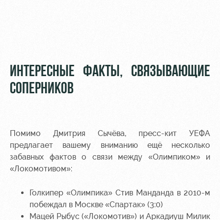
ИНТЕРЕСНЫЕ ФАКТЫ, СВЯЗЫВАЮЩИЕ
СОПЕРНИКОВ
Помимо Дмитрия Сычёва, пресс-кит УЕФА
предлагает вашему вниманию ещё несколько
забавных фактов о связи между «Олимпиком» и
«Локомотивом»:
Голкипер «Олимпика» Стив Манданда в 2010-м
побеждал в Москве «Спартак» (3:0)
Мацей Рыбус («Локомотив») и Аркадиуш Милик