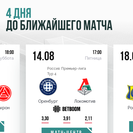
4 ДНЯ
ДО БЛИЖАЙШЕГО МАТЧА
18:00
17:00
14.08
18.
уббота
Пятница
Россия. Премьер-лига
Тур 4
Оренбург
Локомотив
крон
Ро
3,30
3,91
2,11