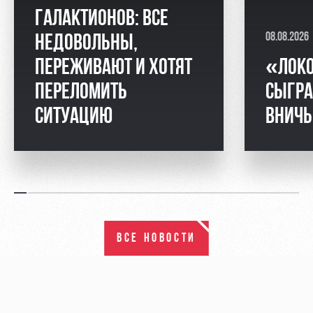
ГАЛАКТИОНОВ: ВСЕ
08.08.2026
НЕДОВОЛЬНЫ,
ПЕРЕЖИВАЮТ И ХОТЯТ
«ЛОК
ПЕРЕЛОМИТЬ
СЫГРА
СИТУАЦИЮ
ВНИЧ
ВСЕ НОВОСТИ