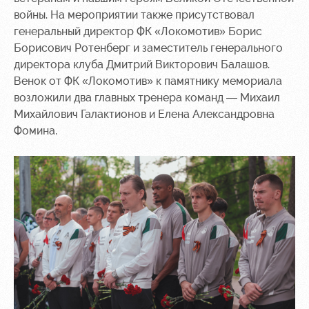
Академии
дворец
Карта
войны. На мероприятии также присутствовал
болельщика
Занятия
генеральный директор ФК «Локомотив» Борис
спортом
Парковка
Борисович Ротенберг и заместитель генерального
директора клуба Дмитрий Викторович Балашов.
Информация
Венок от ФК «Локомотив» к памятнику мемориала
для
возложили два главных тренера команд — Михаил
болельщиков
Михайлович Галактионов и Елена Александровна
МГН
Фомина.