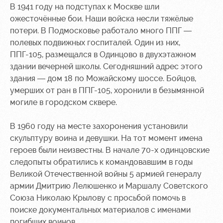
В 1941 году на подступах к Москве шли
ожесточённые бои. Наши войска несли тяжёлые
потери. В Подмосковье работало много ППГ —
полевых подвижных госпиталей. Один из них,
ППГ-105, размещался в Одинцово в двухэтажном
здании вечерней школы. Сегодняшний адрес этого
здания — дом 18 по Можайскому шоссе. Бойцов,
умерших от ран в ППГ-105, хоронили в безымянной
могиле в городском сквере.
В 1960 году на месте захоронения установили
скульптуру воина и девушки. На тот момент имена
героев были неизвестны. В начале 70-х одинцовские
следопыты обратились к командовавшим в годы
Великой Отечественной войны 5 армией генералу
армии Дмитрию Лелюшенко и Маршалу Советского
Союза Николаю Крылову с просьбой помочь в
поиске документальных материалов с именами
погибших воинов.