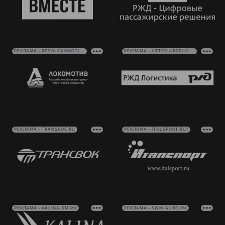
РЕКЛАМА • RFSOLOKOMOTIV.RU
РЕКЛАМА • HTTPS://RZDLOG.RU/
РЕКЛАМА • TRANSVOC.RU
РЕКЛАМА • ITALSPORT.RU/
РЕКЛАМА • KALINA-SM.RU
РЕКЛАМА • SWM-AUTO.RU