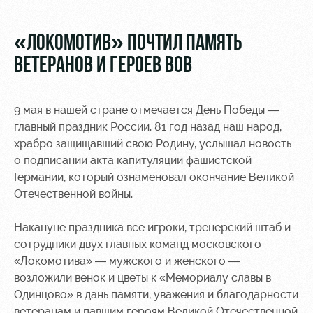
Видео
Места для
МГН
Фото
«ЛОКОМОТИВ» ПОЧТИЛ ПАМЯТЬ
ВЕТЕРАНОВ И ГЕРОЕВ ВОВ
9 мая в нашей стране отмечается День Победы —
РЖД
Локо
Информация
главный праздник России. 81 год назад наш народ,
Арена
Старт
для
храбро защищавший свою Родину, услышал новость
болельщиков
о подписании акта капитуляции фашистской
Организация
Локо-Лето
Германии, который ознаменовал окончание Великой
мероприятий
Банковская
Отечественной войны.
Академия
карта
Аренда
«Локомотив»
Как
Накануне праздника все игроки, тренерский штаб и
полей
поступить
Заставки
сотрудники двух главных команд московского
Аренда
«Локомотива» — мужского и женского —
Руководство
площадей
Программа
возложили венок и цветы к «Мемориалу славы в
лояльности
Одинцово» в дань памяти, уважения и благодарности
Контакты
Ледовый
ветеранам и павшим героям Великой Отечественной