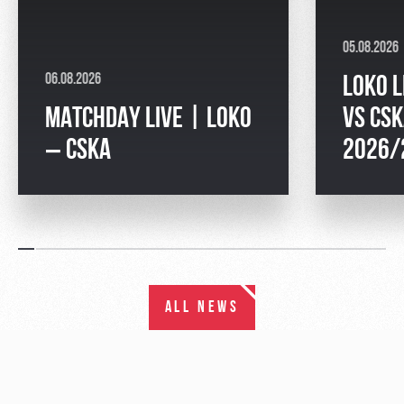
05.08.2026
06.08.2026
LOKO L
MATCHDAY LIVE | LOKO
VS CSK
– CSKA
2026/
ALL NEWS