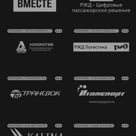
РЕКЛАМА • RFSOLOKOMOTIV.RU
РЕКЛАМА • HTTPS://RZDLOG.RU/
РЕКЛАМА • TRANSVOC.RU
РЕКЛАМА • ITALSPORT.RU/
РЕКЛАМА • KALINA-SM.RU
РЕКЛАМА • SWM-AUTO.RU