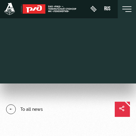
RUS
День
About
News
WFC
матча
Lokomotiv
History
Calendar
Buy a
Youth
Sponsors
ticket
Tournament
team (U-
table
19)
Contacts
VIP Boxes
Players
FWFC
Anti-
ВИП-ЗОНЫ
To all news
Lokomotiv
doping
Coaching
СЕМЕЙНЫЙ
Staff
СЕКТОР