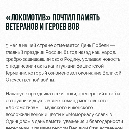
Video
Stadium
tours
Photo
«ЛОКОМОТИВ» ПОЧТИЛ ПАМЯТЬ
Disabled
ВЕТЕРАНОВ И ГЕРОЕВ ВОВ
supporters
9 мая в нашей стране отмечается День Победы —
главный праздник России. 81 год назад наш народ,
храбро защищавший свою Родину, услышал новость
о подписании акта капитуляции фашистской
RZD Arena
Локо
Our fans
Старт
Германии, который ознаменовал окончание Великой
Events
Банковская
Отечественной войны.
Hosting
Локо-Лето
карта
«Локомотив»
Накануне праздника все игроки, тренерский штаб и
Fields
сотрудники двух главных команд московского
rent
Wallpapers
«Локомотива» — мужского и женского —
Space
A fan card
возложили венок и цветы к «Мемориалу славы в
rentals
Одинцово» в дань памяти, уважения и благодарности
Loyalty
ветеранам и павшим героям Великой Отечественной