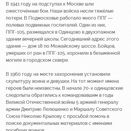
В 1941 году на подступах к Москве шли
ожесточённые бои. Наши войска несли тяжёлые
потери. В Подмосковье работало много ППГ —
полевых подвижных госпиталей. Один из них,
ППГ-105, размещался в Одинцово в двухэтажном
здании вечерней школы. Сегодняшний адрес этого
здания — дом 18 по Можайскому шоссе. Бойцов,
умерших от ран в ППГ-105, хоронили в безымянной
могиле в городском сквере.
В 1960 году на месте захоронения установили
скульптуру воина и девушки. На тот момент имена
героев были неизвестны. В начале 70-х одинцовские
следопыты обратились к командовавшим в годы
Великой Отечественной войны 5 армией генералу
армии Дмитрию Лелюшенко и Маршалу Советского
Союза Николаю Крылову с просьбой помочь в
поиске документальных материалов с именами
погибших воинов.