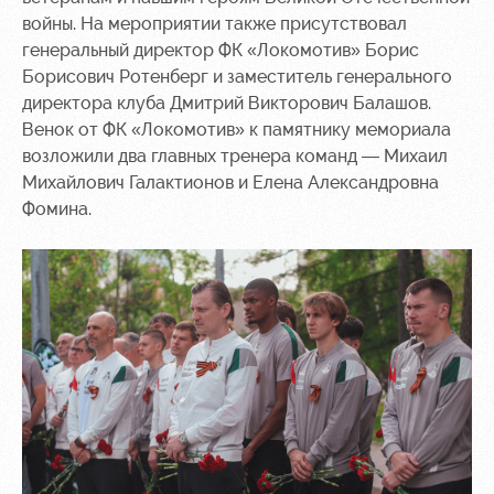
Ice palace
program
войны. На мероприятии также присутствовал
генеральный директор ФК «Локомотив» Борис
Sport
Parking
Борисович Ротенберг и заместитель генерального
activities
Информация
директора клуба Дмитрий Викторович Балашов.
для
Венок от ФК «Локомотив» к памятнику мемориала
болельщиков
возложили два главных тренера команд — Михаил
МГН
Михайлович Галактионов и Елена Александровна
Фомина.