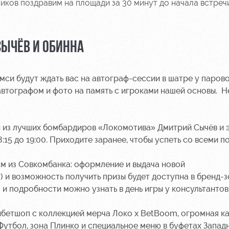
иков поздравим на площади за 30 минут до начала встреч
СЫЧЁВ И ОБИННА
и будут ждать вас на автограф-сессии в шатре у паровоз
 автографом и фото на память с игроками нашей основы. Н
ин из лучших бомбардиров «Локомотива» Дмитрий Сычёв и 
15 до 19:00. Приходите заранее, чтобы успеть со всеми п
ам из
Совкомбанка
: оформление и выдача новой
 и возможность получить призы будет доступна в бренд-з
и подробности можно узнать в день игры у консультантов
рибетшоп с коллекцией мерча Локо х BetBoom, огромная к
тбол, зона Плинко и специальное меню в буфетах Западн