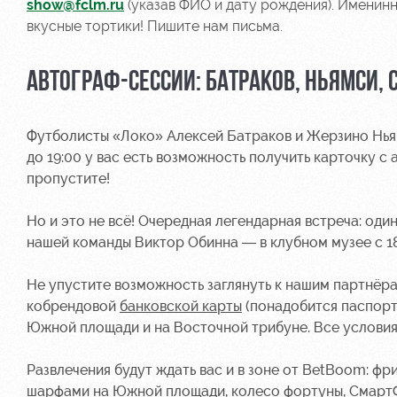
show@fclm.ru
(указав ФИО и дату рождения). Именинн
вкусные тортики! Пишите нам письма.
АВТОГРАФ-СЕССИИ: БАТРАКОВ, НЬЯМСИ, 
Футболисты «Локо» Алексей Батраков и Жерзино Ньямс
до 19:00 у вас есть возможность получить карточку с
пропустите!
Но и это не всё! Очередная легендарная встреча: од
нашей команды Виктор Обинна — в клубном музее с 18:
Не упустите возможность заглянуть к нашим партнёр
кобрендовой
банковской карты
(понадобится паспорт)
Южной площади и на Восточной трибуне. Все условия 
Развлечения будут ждать вас и в зоне от BetBoom: ф
шарфами на Южной площади, колесо фортуны, СмартФу