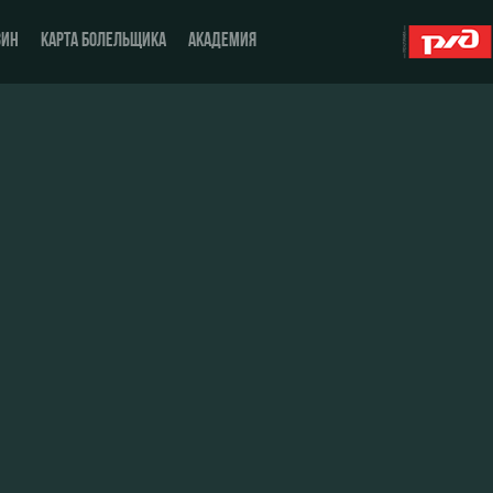
ЗИН
КАРТА БОЛЕЛЬЩИКА
АКАДЕМИЯ
О Клубе
ЖФК «Локомотив»
История
Молодёжка-юноши
Спонсоры
Молодёжка-девушки
Стать партнером
Контакты
Антидопинг