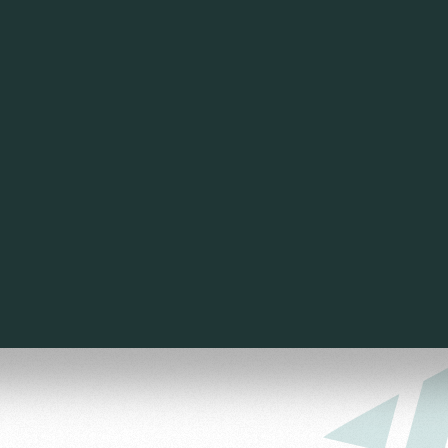
ьщиков
омотив»
ьщиков МГН