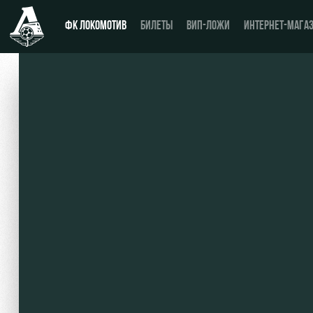
ФК ЛОКОМОТИВ
БИЛЕТЫ
ВИП-ЛОЖИ
ИНТЕРНЕТ-МАГА
Новости
День матча
Календарь
Купить билет
Турнирная таблица
ВИП-ЛОЖИ
Игроки
ВИП-ЗОНЫ
Тренерский штаб
СЕМЕЙНЫЙ СЕКТОР
Видео
Туры по стадиону
Фото
Места для МГН