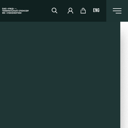
ENG
РЖД Арена
Организация мероприятий
Аренда полей
Аренда площадей
Ледовый дворец
Занятия спортом