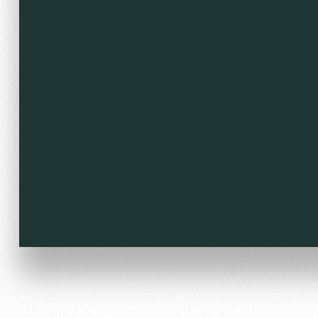
Локо Старт
Информация для болел
Локо-Лето
Банковская карта «Лок
Академия
Заставки
Как поступить
Парковка
Руководство
Карта болельщика
Контакты Академии
Программа лояльности
Информация для болел