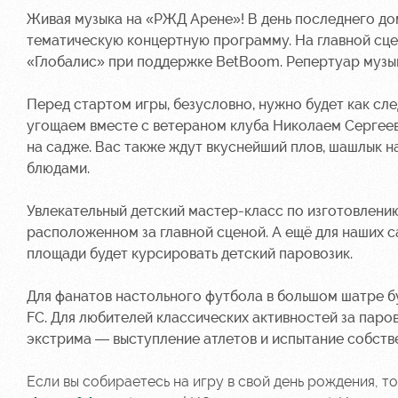
Живая музыка на «РЖД Арене»! В день последнего до
тематическую концертную программу. На главной сц
«Глобалис» при поддержке BetBoom. Репертуар музы
Перед стартом игры, безусловно, нужно будет как сл
угощаем вместе с ветераном клуба Николаем Сергеев
на садже. Вас также ждут вкуснейший плов, шашлык на
блюдами.
Увлекательный детский мастер-класс по изготовлению
расположенном за главной сценой. А ещё для наших с
площади будет курсировать детский паровозик.
Для фанатов настольного футбола в большом шатре б
FC. Для любителей классических активностей за паро
экстрима — выступление атлетов и испытание собств
Если вы собираетесь на игру в свой день рождения, т