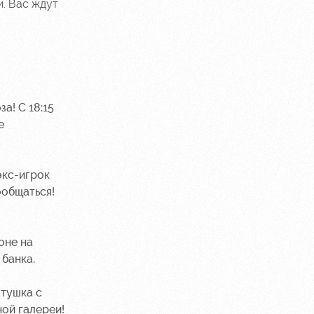
и. Вас ждут
а! С 18:15
е
экс-игрок
ообщаться!
оне на
 банка.
атушка с
ой галереи!