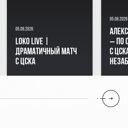
05.08.2026
05.08.2026
АЛЕКС
LOKO LIVE |
– ПО 
ДРАМАТИЧНЫЙ МАТЧ
С ЦСК
С ЦСКА
НЕЗА