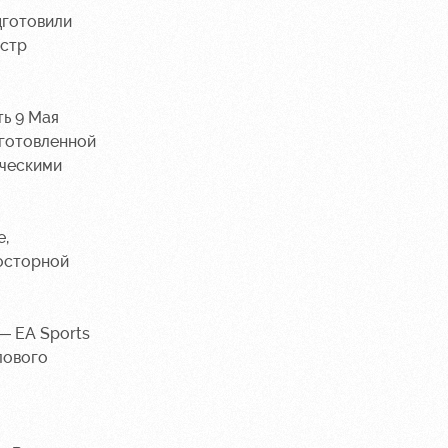
дготовили
естр
ть 9 Мая
иготовленной
еческими
е,
росторной
— EA Sports
лового