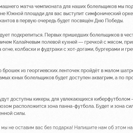
машнего матча чемпионата для наших болельщиков мы по
ене Южной площади для вас выступит симфонический орк
кантов в первую очередь будет посвящён Дню Победы.
едует подкрепиться. Первых пришедших болельщиков в чес
ичем Калайчевым полевой кухней — гречкой с мясом, пр
 огне, колбаски и фудтраки с хот-догами, бургерами и гр
 брошек из георгиевских ленточек пройдёт в малом шатр
амых юных болельщиков будет доступен аквагрим, а по п
удут доступны кикеры, для увлекающихся киберфутболом 
возом расположится зона панна-футбола. Будет и зона си
енной силы.
о мы не оставим вас без подарка! Напишите нам об этом на