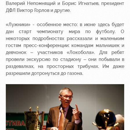
Академии
дворец
Карта
Валерий Непомнящий и Борис Игнатьев, президент
болельщика
ДФЛ Виктор Горлов и другие.
Занятия
спортом
Парковка
«Лужники» - особенное место: в июне здесь будет
Информация
дан старт чемпионату мира по футболу. О
для
некоторых подробностях рассказали и маленьким
болельщиков
гостям пресс-конференции: командам мальчишек и
МГН
девчонок – участников «Локобола». Для ребят
провели экскурсию по стадиону – они побывали в
раздевалках, на просторных трибунах. Им даже
разрешили дотронуться до газона.