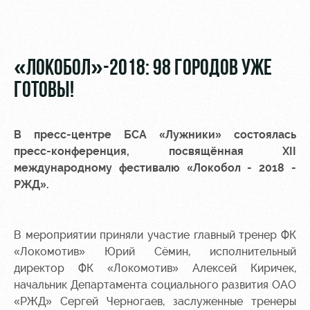
Видео
Места для
МГН
Фото
«ЛОКОБОЛ»-2018: 98 ГОРОДОВ УЖЕ
ГОТОВЫ!
РЖД
Локо
Информация
В пресс-центре БСА «Лужники» состоялась
Арена
Старт
для
пресс-конференция, посвящённая XII
болельщиков
международному фестивалю «Локобол - 2018 -
Организация
Локо-Лето
мероприятий
Банковская
РЖД».
Академия
карта
Аренда
«Локомотив»
Как
полей
В мероприятии приняли участие главный тренер ФК
поступить
Заставки
«Локомотив» Юрий Сёмин, исполнительный
Аренда
директор ФК «Локомотив» Алексей Киричек,
Руководство
площадей
Программа
лояльности
начальник Департамента социального развития ОАО
Контакты
Ледовый
«РЖД» Сергей Черногаев, заслуженные тренеры