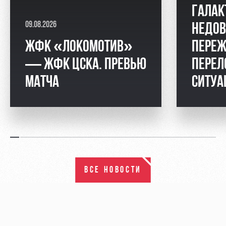
ГАЛАК
09.08.2026
НЕДОВ
ЖФК «ЛОКОМОТИВ»
ПЕРЕЖ
— ЖФК ЦСКА. ПРЕВЬЮ
ПЕРЕЛ
МАТЧА
СИТУ
ВСЕ НОВОСТИ