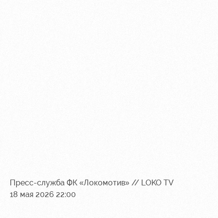
Контакты
Ледовый
Карта
Академии
дворец
болельщика
Занятия
Программа
спортом
лояльности
Информация
для
болельщиков
МГН
Пресс-служба ФК «Локомотив» // LOKO TV
18 мая 2026 22:00