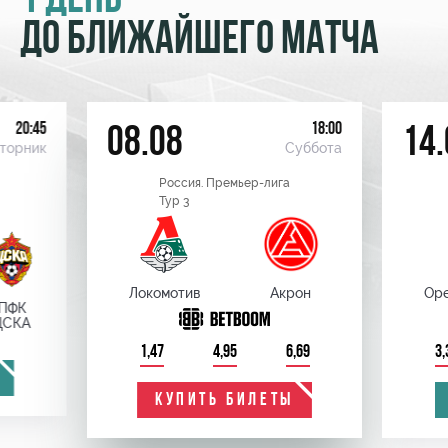
1 ДЕНЬ
ДО БЛИЖАЙШЕГО МАТЧА
20:45
18:00
08.08
14.
торник
Суббота
Россия. Премьер-лига
Тур 3
Локомотив
Акрон
Оре
ПФК
ЦСКА
1,47
4,95
6,69
3,
КУПИТЬ БИЛЕТЫ