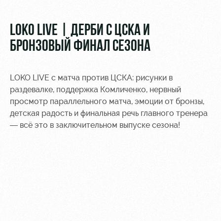
Видео
Туры по
стадиону
Фото
LOKO LIVE | ДЕРБИ С ЦСКА И
Места для
БРОНЗОВЫЙ ФИНАЛ СЕЗОНА
МГН
LOKO LIVE с матча против ЦСКА: рисунки в
раздевалке, поддержка Комличенко, нервный
просмотр параллельного матча, эмоции от бронзы,
детская радость и финальная речь главного тренера
РЖД
Локо
Информация
Арена
Старт
для
— всё это в заключительном выпуске сезона!
болельщиков
Организация
Локо-Лето
мероприятий
Банковская
Академия
карта
Аренда
«Локомотив»
Как
полей
поступить
Заставки
Аренда
Руководство
площадей
Парковка