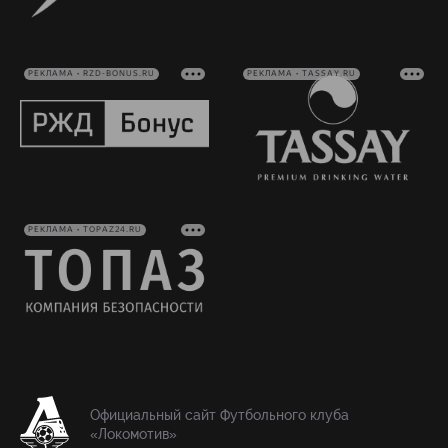
РЕКЛАМА • RZD-BONUS.RU
РЕКЛАМА • TASSAY.RU
РЕКЛАМА • TOPAZ24.RU
Официальный сайт Футбольного клуба
«Локомотив»